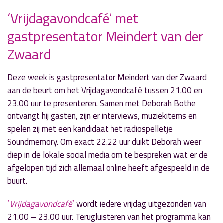
‘Vrijdagavondcafé’ met
» Volgend nieuwsbericht
gastpresentator Meindert van der
IT-er Scott Maarse gast in talkshow ‘Door de
Mangel’
Zwaard
23 mei 2017
Deze week is gastpresentator Meindert van der Zwaard
« Vorig nieuwsbericht
aan de beurt om het Vrijdagavondcafé tussen 21.00 en
NK Knikkeren en verkiezing
23.00 uur te presenteren. Samen met Deborah Bothe
Kinderburgemeesters in ‘Let’s Go’
ontvangt hij gasten, zijn er interviews, muziekitems en
23 mei 2017
spelen zij met een kandidaat het radiospelletje
Soundmemory. Om exact 22.22 uur duikt Deborah weer
diep in de lokale social media om te bespreken wat er de
afgelopen tijd zich allemaal online heeft afgespeeld in de
buurt.
‘
Vrijdagavondcafé
‘
wordt iedere vrijdag uitgezonden van
21.00 – 23.00 uur. Terugluisteren van het programma kan