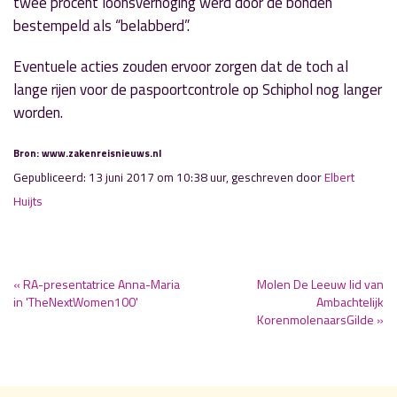
twee procent loonsverhoging werd door de bonden
bestempeld als “belabberd”.
Eventuele acties zouden ervoor zorgen dat de toch al
lange rijen voor de paspoortcontrole op Schiphol nog langer
worden.
Bron: www.zakenreisnieuws.nl
Gepubliceerd: 13 juni 2017 om 10:38 uur, geschreven door
Elbert
Huijts
« RA-presentatrice Anna-Maria
Molen De Leeuw lid van
in 'TheNextWomen100'
Ambachtelijk
KorenmolenaarsGilde »