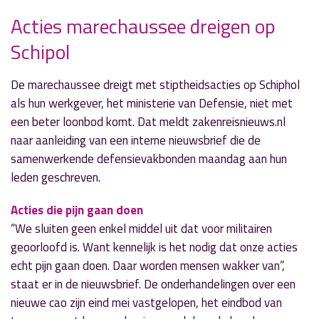
Acties marechaussee dreigen op
» Volgend nieuwsbericht
Schipol
Molen De Leeuw lid van Ambachtelijk
KorenmolenaarsGilde
13 juni 2017
De marechaussee dreigt met stiptheidsacties op Schiphol
als hun werkgever, het ministerie van Defensie, niet met
« Vorig nieuwsbericht
een beter loonbod komt. Dat meldt zakenreisnieuws.nl
RA-presentatrice Anna-Maria in
naar aanleiding van een interne nieuwsbrief die de
'TheNextWomen100'
samenwerkende defensievakbonden maandag aan hun
13 juni 2017
leden geschreven.
Acties die pijn gaan doen
“We sluiten geen enkel middel uit dat voor militairen
geoorloofd is. Want kennelijk is het nodig dat onze acties
echt pijn gaan doen. Daar worden mensen wakker van”,
staat er in de nieuwsbrief. De onderhandelingen over een
nieuwe cao zijn eind mei vastgelopen, het eindbod van