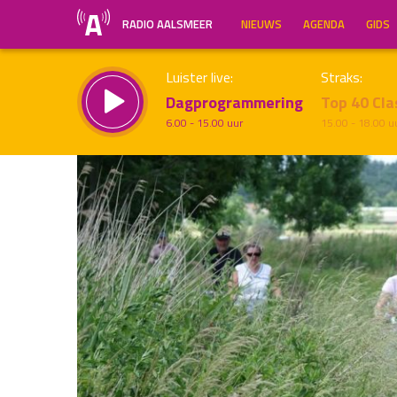
RADIO AALSMEER
NIEUWS
AGENDA
GIDS
Luister live:
Straks:
Dagprogrammering
Top 40 Cla
6.00 - 15.00 uur
15.00 - 18.00 u
Inklappen