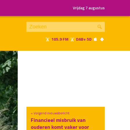
Vrijdag 7 augustus
105.9 FM
DAB+ 5D
Je luistert nu naar
uur 1 van x
«
Vorig uur
Volgend uur
»
» Volgend nieuwsbericht
Financieel misbruik van
ouderen komt vaker voor