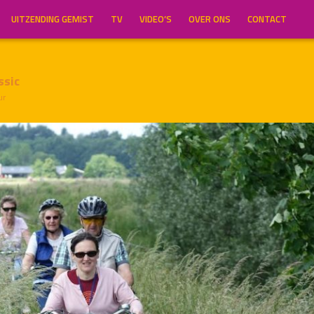
UITZENDING GEMIST
TV
VIDEO’S
OVER ONS
CONTACT
ssic
ur