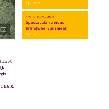
7 juni 2017
« Vorig nieuwsbericht
Spectaculaire video
brandweer Aalsmeer
4 juni 2017
m 2.250
ijk
gio.
n € 6.500