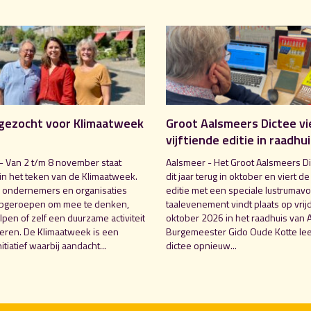
gezocht voor Klimaatweek
Groot Aalsmeers Dictee vi
vijftiende editie in raadhu
- Van 2 t/m 8 november staat
Aalsmeer - Het Groot Aalsmeers Di
in het teken van de Klimaatweek.
dit jaar terug in oktober en viert de
 ondernemers en organisaties
editie met een speciale lustrumavo
pgeroepen om mee te denken,
taalevenement vindt plaats op vrij
pen of zelf een duurzame activiteit
oktober 2026 in het raadhuis van 
seren. De Klimaatweek is een
Burgemeester Gido Oude Kotte lee
nitiatief waarbij aandacht...
dictee opnieuw...