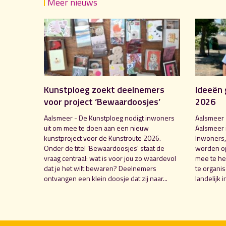
Meer nieuws
Kunstploeg zoekt deelnemers
Ideeën 
voor project ‘Bewaardoosjes’
2026
Aalsmeer - De Kunstploeg nodigt inwoners
Aalsmeer 
uit om mee te doen aan een nieuw
Aalsmeer 
kunstproject voor de Kunstroute 2026.
Inwoners,
Onder de titel ‘Bewaardoosjes' staat de
worden o
vraag centraal: wat is voor jou zo waardevol
mee te hel
dat je het wilt bewaren? Deelnemers
te organi
ontvangen een klein doosje dat zij naar...
landelijk i