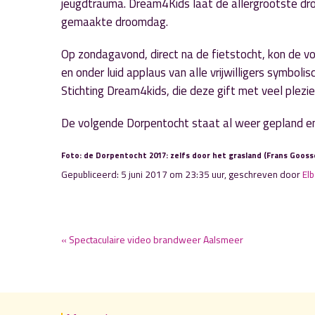
jeugdtrauma. Dream4Kids laat de allergrootste drom
gemaakte droomdag.
Op zondagavond, direct na de fietstocht, kon de v
en onder luid applaus van alle vrijwilligers symbol
Stichting Dream4kids, die deze gift met veel plezie
De volgende Dorpentocht staat al weer gepland en 
Foto: de Dorpentocht 2017: zelfs door het grasland (Frans Gooss
Gepubliceerd: 5 juni 2017 om 23:35 uur, geschreven door
Elb
« Spectaculaire video brandweer Aalsmeer