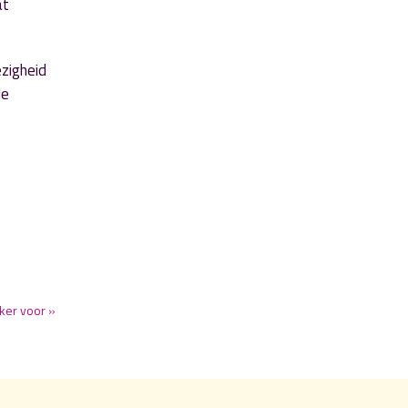
at
zigheid
de
ker voor »