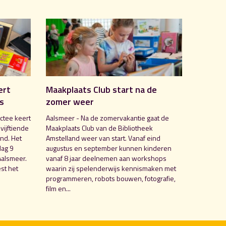
ert
Maakplaats Club start na de
is
zomer weer
ctee keert
Aalsmeer - Na de zomervakantie gaat de
 vijftiende
Maakplaats Club van de Bibliotheek
nd. Het
Amstelland weer van start. Vanaf eind
dag 9
augustus en september kunnen kinderen
Aalsmeer.
vanaf 8 jaar deelnemen aan workshops
st het
waarin zij spelenderwijs kennismaken met
programmeren, robots bouwen, fotografie,
film en...