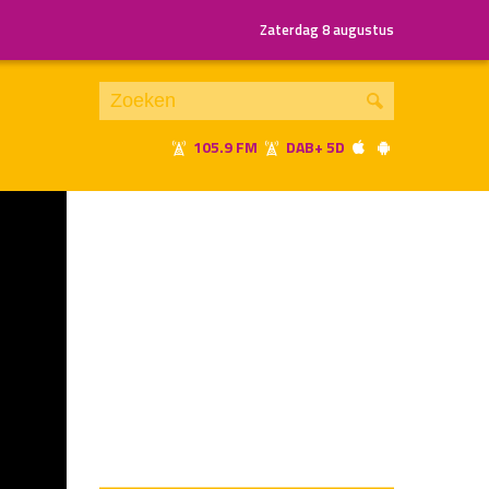
Zaterdag 8 augustus
105.9 FM
DAB+ 5D
Je luistert nu naar
uur 1 van x
«
Vorig uur
Volgend uur
»