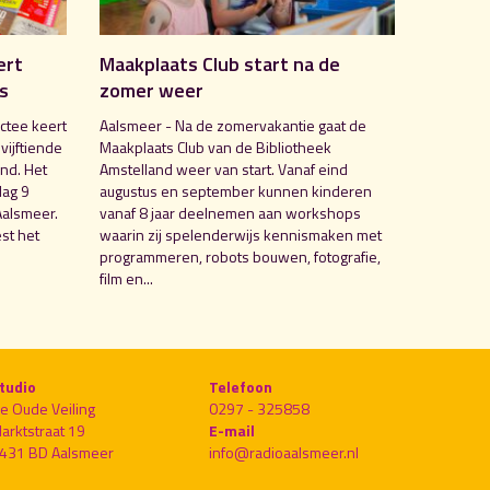
ert
Maakplaats Club start na de
is
zomer weer
ctee keert
Aalsmeer - Na de zomervakantie gaat de
 vijftiende
Maakplaats Club van de Bibliotheek
nd. Het
Amstelland weer van start. Vanaf eind
dag 9
augustus en september kunnen kinderen
Aalsmeer.
vanaf 8 jaar deelnemen aan workshops
st het
waarin zij spelenderwijs kennismaken met
programmeren, robots bouwen, fotografie,
film en...
tudio
Telefoon
e Oude Veiling
0297 - 325858
arktstraat 19
E-mail
431 BD Aalsmeer
info@radioaalsmeer.nl