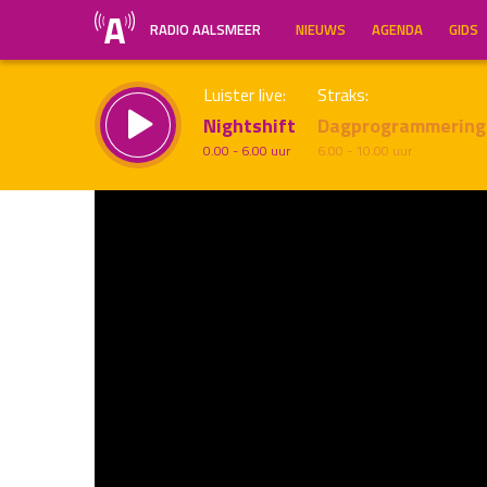
RADIO AALSMEER
NIEUWS
AGENDA
GIDS
Luister live:
Straks:
Nightshift
Dagprogrammering
0.00 - 6.00 uur
6.00 - 10.00 uur
Inklappen