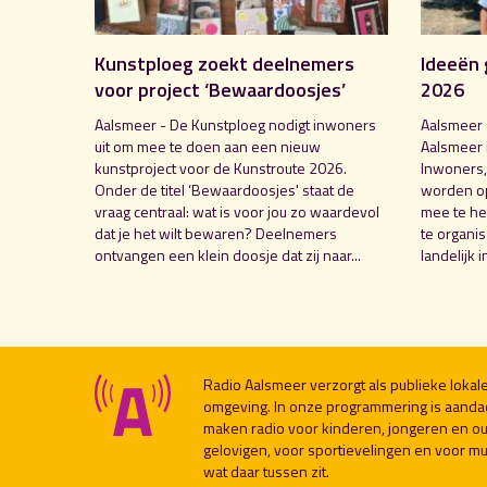
Kunstploeg zoekt deelnemers
Ideeën 
voor project ‘Bewaardoosjes’
2026
Aalsmeer - De Kunstploeg nodigt inwoners
Aalsmeer 
uit om mee te doen aan een nieuw
Aalsmeer 
kunstproject voor de Kunstroute 2026.
Inwoners,
Onder de titel ‘Bewaardoosjes' staat de
worden o
vraag centraal: wat is voor jou zo waardevol
mee te hel
dat je het wilt bewaren? Deelnemers
te organi
ontvangen een klein doosje dat zij naar...
landelijk i
Radio Aalsmeer verzorgt als publieke loka
omgeving. In onze programmering is aanda
maken radio voor kinderen, jongeren en ou
gelovigen, voor sportievelingen en voor muzi
wat daar tussen zit.