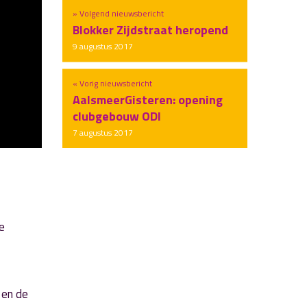
» Volgend nieuwsbericht
Blokker Zijdstraat heropend
9 augustus 2017
« Vorig nieuwsbericht
AalsmeerGisteren: opening
clubgebouw ODI
7 augustus 2017
e
 en de