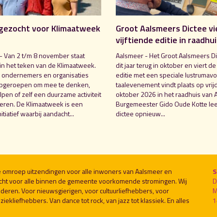
gezocht voor Klimaatweek
Groot Aalsmeers Dictee vi
vijftiende editie in raadhu
- Van 2 t/m 8 november staat
Aalsmeer - Het Groot Aalsmeers Di
in het teken van de Klimaatweek.
dit jaar terug in oktober en viert de
 ondernemers en organisaties
editie met een speciale lustrumavo
pgeroepen om mee te denken,
taalevenement vindt plaats op vrij
pen of zelf een duurzame activiteit
oktober 2026 in het raadhuis van 
seren. De Klimaatweek is een
Burgemeester Gido Oude Kotte lee
nitiatief waarbij aandacht...
dictee opnieuw...
le omroep uitzendingen voor alle inwoners van Aalsmeer en
S
cht voor alle binnen de gemeente voorkomende stromingen. Wij
D
deren. Voor nieuwsgierigen, voor cultuurliefhebbers, voor
M
ekliefhebbers. Van dance tot rock, van jazz tot klassiek. En alles
1