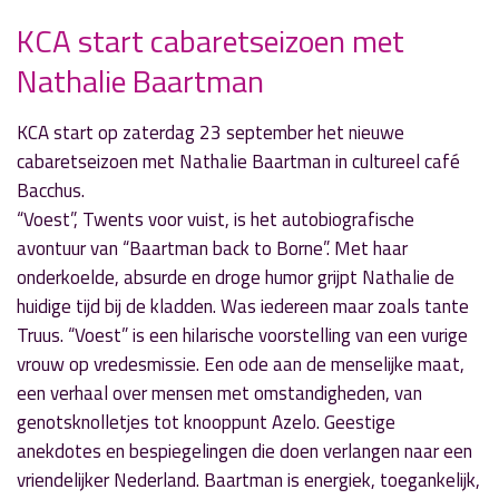
KCA start cabaretseizoen met
Nathalie Baartman
» Volgend nieuwsbericht
Kick Off Businessclub FC Aalsmeer
KCA start op zaterdag 23 september het nieuwe
19 september 2017
cabaretseizoen met Nathalie Baartman in cultureel café
Bacchus.
« Vorig nieuwsbericht
“Voest”, Twents voor vuist, is het autobiografische
Voorronde NK Poker in The Beach
avontuur van “Baartman back to Borne”. Met haar
18 september 2017
onderkoelde, absurde en droge humor grijpt Nathalie de
huidige tijd bij de kladden. Was iedereen maar zoals tante
Truus. “Voest” is een hilarische voorstelling van een vurige
vrouw op vredesmissie. Een ode aan de menselijke maat,
een verhaal over mensen met omstandigheden, van
genotsknolletjes tot knooppunt Azelo. Geestige
anekdotes en bespiegelingen die doen verlangen naar een
vriendelijker Nederland. Baartman is energiek, toegankelijk,