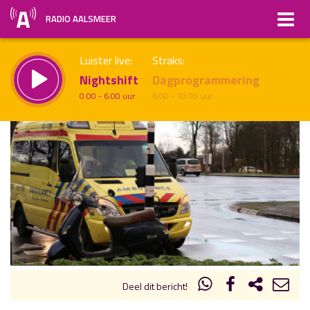
RADIO AALSMEER
Luister live:
Straks:
Nightshift
Dagprogrammering
0.00 - 6.00 uur
6.00 - 10.00 uur
uur 1 van x
Vorig uur
Volgend uur
Inklappen
Deel dit bericht!