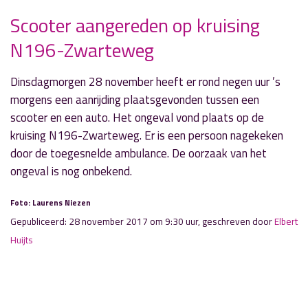
Scooter aangereden op kruising
N196-Zwarteweg
» Volgend nieuwsbericht
Leerlingen Wellantcollege de Groenstrook doen
“The Battle”
Dinsdagmorgen 28 november heeft er rond negen uur ’s
28 november 2017
morgens een aanrijding plaatsgevonden tussen een
scooter en een auto. Het ongeval vond plaats op de
« Vorig nieuwsbericht
kruising N196-Zwarteweg. Er is een persoon nagekeken
Rondje Stelling fietst mooi bedrag bijeen
door de toegesnelde ambulance. De oorzaak van het
28 november 2017
ongeval is nog onbekend.
Foto: Laurens Niezen
Gepubliceerd: 28 november 2017 om 9:30 uur, geschreven door
Elbert
Huijts