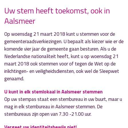
Uw stem heeft toekomst, ook in
Aalsmeer
» Volgend nieuwsbericht
Bestuurders Greenport Aalsmeer op
werkbezoek
Op woensdag 21 maart 2018 kunt u stemmen voor de
26 februari 2018
gemeenteraadsverkiezingen. U bepaalt als kiezer wie er de
komende vier jaar de gemeente gaan besturen. Als u de
« Vorig nieuwsbericht
Nederlandse nationaliteit heeft, kunt u op woensdag 21
Spitfiredag in CRASH-museum
maart 2018 ook stemmen voor of tegen de Wet op de
26 februari 2018
inlichtingen- en veiligheidsdiensten, ook wel de Sleepwet
genaamd.
U kunt in elk stemlokaal in Aalsmeer stemmen
Op uw stempas staat een stembureau in uw buurt, maar u
mag in elk stembureau in Aalsmeer stemmen. De
stembureaus zijn open van 7.30 -21.00 uur.
Vergeet uw identiteitsbewijs niet!