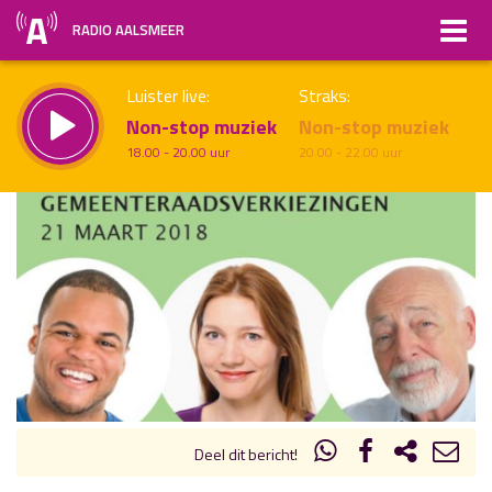
RADIO AALSMEER
Luister live:
Straks:
Non-stop muziek
Non-stop muziek
18.00 - 20.00 uur
20.00 - 22.00 uur
uur 1 van x
Vorig uur
Volgend uur
Inklappen
Deel dit bericht!