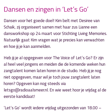
Dansen en zingen in ‘Let’s Go’
Dansen voor het goede doel! Kim belt met Desiree van
» Volgend nieuwsbericht
Schaik, zij organiseert samen met haar zus Lianne een
‘Vrijdagavondcafé’ over RopaRun
dansworkshop op 24 maart voor Stichting Living Memories.
12 maart 2018
Natuurlijk gaat Kim vragen wat je precies kan verwachten
en hoe jij je kan aanmelden.
« Vorig nieuwsbericht
'Echt Esther' werpt blik op arbeidsmarkt
Heb jij je al opgegeven voor The Voice of Let’s Go? Er zijn
12 maart 2018
al heel veel jongens en meiden die de komende weken hun
zangtalent komen laten horen in de studio. Heb jij je nog
niet opgegeven, maar wil je toch jouw zangtalent laten
horen? Opgeven kan nog steeds via
letsgo@radioaalsmeer.nl. En wie weet hoor je vrijdag al de
eerste kandidaat!
‘Let’s Go’ wordt iedere vrijdag uitgezonden van 18.00 –