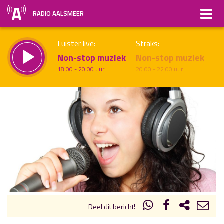
RADIO AALSMEER
Luister live:
Straks:
Non-stop muziek
Non-stop muziek
18.00 - 20.00 uur
20.00 - 22.00 uur
uur 1 van x
Vorig uur
Volgend uur
Inklappen
Deel dit bericht!