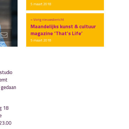
5 maart 2018
« Vorig nieuwsbericht
Maandelijks kunst & cultuur
magazine ‘That’s Life’
5 maart 2018
studio
eemt
r gedaan
g 18
e
 23.00