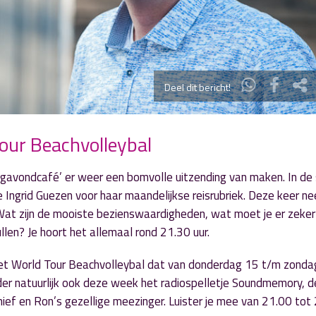
Deel dit bericht!
Tour Beachvolleybal
gavondcafé’ er weer een bomvolle uitzending van maken. In de 
Ingrid Guezen voor haar maandelijkse reisrubriek. Deze keer n
. Wat zijn de mooiste bezienswaardigheden, wat moet je er zeke
len? Je hoort het allemaal rond 21.30 uur.
et World Tour Beachvolleybal dat van donderdag 15 t/m zonda
er natuurlijk ook deze week het radiospelletje Soundmemory, d
hief en Ron’s gezellige meezinger. Luister je mee van 21.00 tot