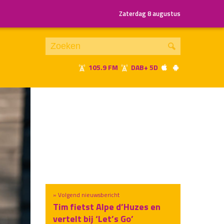
Zaterdag 8 augustus
105.9 FM
DAB+ 5D
Je luistert nu naar
uur 1 van x
«
Vorig uur
Volgend uur
»
» Volgend nieuwsbericht
Tim fietst Alpe d’Huzes en
vertelt bij ‘Let’s Go’