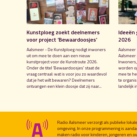
Kunstploeg zoekt deelnemers
Ideeën 
voor project ‘Bewaardoosjes’
2026
Aalsmeer - De Kunstploeg nodigt inwoners
Aalsmeer 
uit om mee te doen aan een nieuw
Aalsmeer 
kunstproject voor de Kunstroute 2026.
Inwoners,
Onder de titel ‘Bewaardoosjes' staat de
worden o
vraag centraal: wat is voor jou zo waardevol
mee te hel
dat je het wilt bewaren? Deelnemers
te organi
ontvangen een klein doosje dat zij naar...
landelijk i
Radio Aalsmeer verzorgt als publieke loka
omgeving. In onze programmering is aanda
maken radio voor kinderen, jongeren en ou