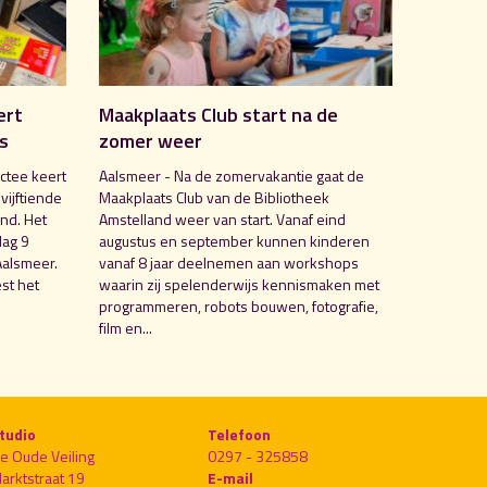
ert
Maakplaats Club start na de
is
zomer weer
ctee keert
Aalsmeer - Na de zomervakantie gaat de
 vijftiende
Maakplaats Club van de Bibliotheek
nd. Het
Amstelland weer van start. Vanaf eind
dag 9
augustus en september kunnen kinderen
Aalsmeer.
vanaf 8 jaar deelnemen aan workshops
st het
waarin zij spelenderwijs kennismaken met
programmeren, robots bouwen, fotografie,
film en...
tudio
Telefoon
e Oude Veiling
0297 - 325858
arktstraat 19
E-mail