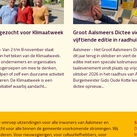
gezocht voor Klimaatweek
Groot Aalsmeers Dictee vi
vijftiende editie in raadhu
- Van 2 t/m 8 november staat
Aalsmeer - Het Groot Aalsmeers Di
in het teken van de Klimaatweek.
dit jaar terug in oktober en viert de
 ondernemers en organisaties
editie met een speciale lustrumavo
pgeroepen om mee te denken,
taalevenement vindt plaats op vrij
pen of zelf een duurzame activiteit
oktober 2026 in het raadhuis van 
seren. De Klimaatweek is een
Burgemeester Gido Oude Kotte lee
nitiatief waarbij aandacht...
dictee opnieuw...
le omroep uitzendingen voor alle inwoners van Aalsmeer en
S
cht voor alle binnen de gemeente voorkomende stromingen. Wij
D
deren. Voor nieuwsgierigen, voor cultuurliefhebbers, voor
M