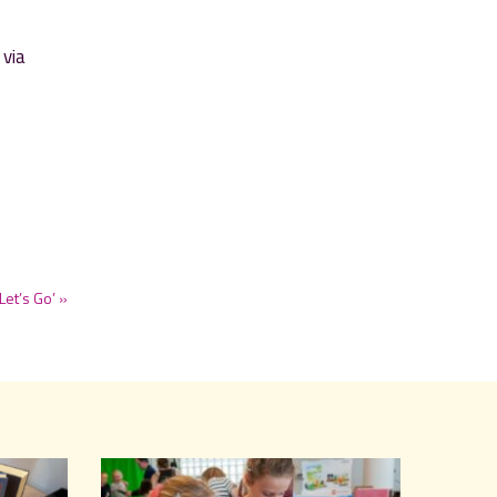
 via
‘Let’s Go’ »