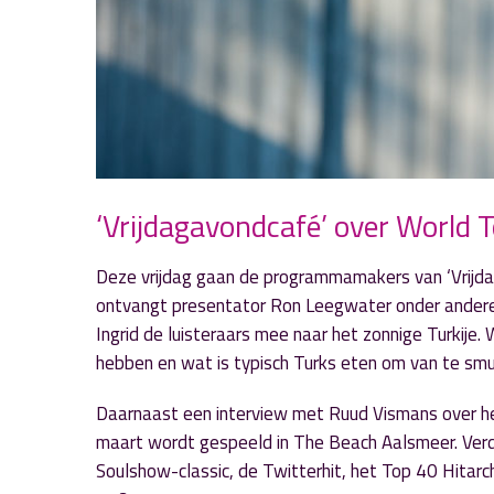
‘Vrijdagavondcafé’ over World 
Deze vrijdag gaan de programmamakers van ‘Vrijda
ontvangt presentator Ron Leegwater onder andere 
Ingrid de luisteraars mee naar het zonnige Turkije
hebben en wat is typisch Turks eten om van te smul
Daarnaast een interview met Ruud Vismans over h
maart wordt gespeeld in The Beach Aalsmeer. Verd
Soulshow-classic, de Twitterhit, het Top 40 Hitarc