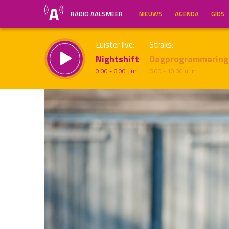
RADIO AALSMEER
NIEUWS
AGENDA
GIDS
Luister live:
Straks:
Nightshift
Dagprogrammering
0.00 - 6.00 uur
6.00 - 10.00 uur
Inklappen