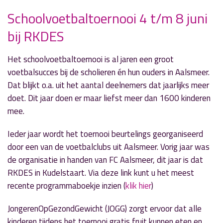
Schoolvoetbaltoernooi 4 t/m 8 juni
bij RKDES
» Volgend nieuwsbericht
Cursus werken met e-overheid
1 juni 2018
Het schoolvoetbaltoernooi is al jaren een groot
voetbalsucces bij de scholieren én hun ouders in Aalsmeer.
« Vorig nieuwsbericht
Dat blijkt o.a. uit het aantal deelnemers dat jaarlijks meer
Vervoer gaat door ondanks faillissement
doet. Dit jaar doen er maar liefst meer dan 1600 kinderen
Verhoef
mee.
1 juni 2018
Ieder jaar wordt het toernooi beurtelings georganiseerd
door een van de voetbalclubs uit Aalsmeer. Vorig jaar was
de organisatie in handen van FC Aalsmeer, dit jaar is dat
RKDES in Kudelstaart. Via deze link kunt u het meest
recente programmaboekje inzien (
klik hier
)
JongerenOpGezondGewicht (JOGG) zorgt ervoor dat alle
kinderen tijdens het toernooi gratis fruit kunnen eten en