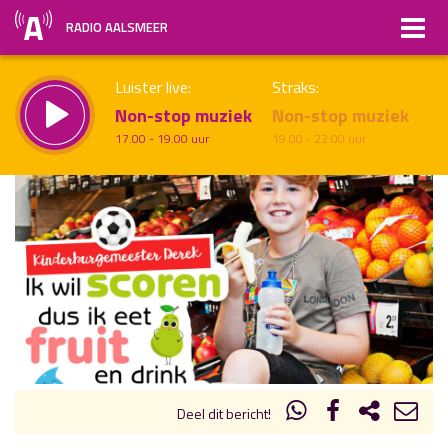
RADIO AALSMEER
Luister live:
Straks:
Non-stop muziek
Non-stop muziek
17.00 - 19.00 uur
19.00 - 22.00 uur
uur 1 van x
Vorig uur
Volgend uur
Inklappen
Deel dit bericht!