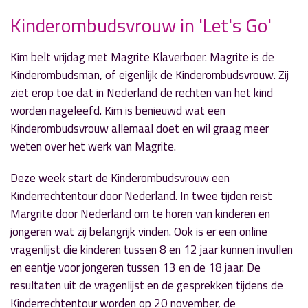
Kinderombudsvrouw in 'Let's Go'
Kim belt vrijdag met Magrite Klaverboer. Magrite is de
» Volgend nieuwsbericht
Kinderombudsman, of eigenlijk de Kinderombudsvrouw. Zij
‘Zimmer Frei’ met YEZPR
ziet erop toe dat in Nederland de rechten van het kind
1 oktober 2018
worden nageleefd. Kim is benieuwd wat een
Kinderombudsvrouw allemaal doet en wil graag meer
« Vorig nieuwsbericht
weten over het werk van Magrite.
'R.A.P.' ontvangt College van B&W
1 oktober 2018
Deze week start de Kinderombudsvrouw een
Kinderrechtentour door Nederland. In twee tijden reist
Margrite door Nederland om te horen van kinderen en
jongeren wat zij belangrijk vinden. Ook is er een online
vragenlijst die kinderen tussen 8 en 12 jaar kunnen invullen
en eentje voor jongeren tussen 13 en de 18 jaar. De
resultaten uit de vragenlijst en de gesprekken tijdens de
Kinderrechtentour worden op 20 november, de