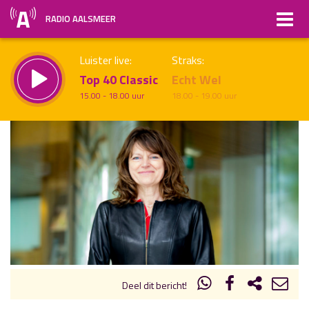
RADIO AALSMEER
Luister live:
Straks:
Top 40 Classic
Echt Wel
15.00 - 18.00 uur
18.00 - 19.00 uur
uur 1 van x
Vorig uur
Volgend uur
Inklappen
Deel dit bericht!