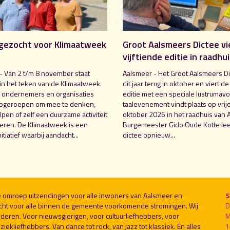
gezocht voor Klimaatweek
Groot Aalsmeers Dictee vi
vijftiende editie in raadhu
- Van 2 t/m 8 november staat
Aalsmeer - Het Groot Aalsmeers Di
in het teken van de Klimaatweek.
dit jaar terug in oktober en viert de
 ondernemers en organisaties
editie met een speciale lustrumavo
pgeroepen om mee te denken,
taalevenement vindt plaats op vrij
pen of zelf een duurzame activiteit
oktober 2026 in het raadhuis van 
seren. De Klimaatweek is een
Burgemeester Gido Oude Kotte lee
nitiatief waarbij aandacht...
dictee opnieuw...
le omroep uitzendingen voor alle inwoners van Aalsmeer en
S
cht voor alle binnen de gemeente voorkomende stromingen. Wij
D
deren. Voor nieuwsgierigen, voor cultuurliefhebbers, voor
M
ekliefhebbers. Van dance tot rock, van jazz tot klassiek. En alles
1