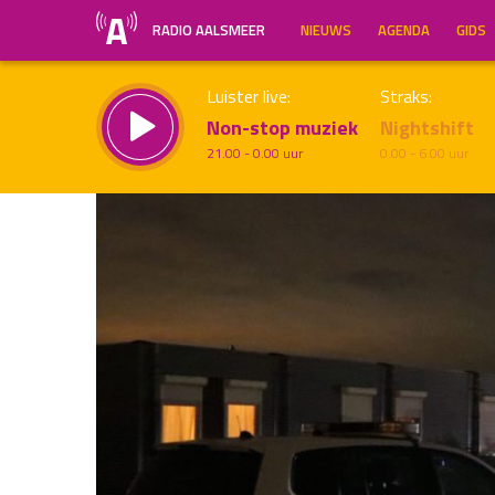
RADIO AALSMEER
NIEUWS
AGENDA
GIDS
Luister live:
Straks:
Non-stop muziek
Nightshift
21.00 - 0.00 uur
0.00 - 6.00 uur
Inklappen