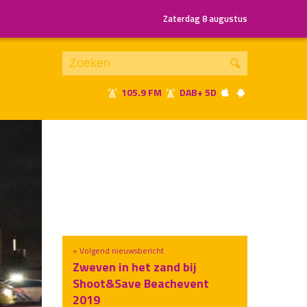
Zaterdag 8 augustus
105.9 FM
DAB+ 5D
Je luistert nu naar
uur 1 van x
«
Vorig uur
Volgend uur
»
» Volgend nieuwsbericht
Zweven in het zand bij
Shoot&Save Beachevent
2019