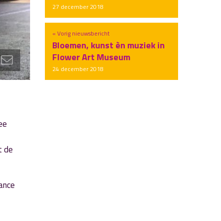
27 december 2018
« Vorig nieuwsbericht
Bloemen, kunst èn muziek in
Flower Art Museum
24 december 2018
ee
t de
lance