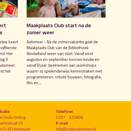
ert
Maakplaats Club start na de
is
zomer weer
ctee keert
Aalsmeer - Na de zomervakantie gaat de
 vijftiende
Maakplaats Club van de Bibliotheek
nd. Het
Amstelland weer van start. Vanaf eind
dag 9
augustus en september kunnen kinderen
Aalsmeer.
vanaf 8 jaar deelnemen aan workshops
st het
waarin zij spelenderwijs kennismaken met
programmeren, robots bouwen, fotografie,
film en...
tudio
Telefoon
e Oude Veiling
0297 - 325858
arktstraat 19
E-mail
431 BD Aalsmeer
info@radioaalsmeer.nl