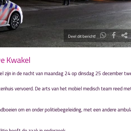
Deel dit bericht!
De Kwakel
el zijn in de nacht van maandag 24 op dinsdag 25 december tw
kenhuis vervoerd. De arts van het mobiel medisch team reed me
ndboeien om en onder politiebegeleiding, met een andere ambu
litie heeft de zaak in onderzoek.