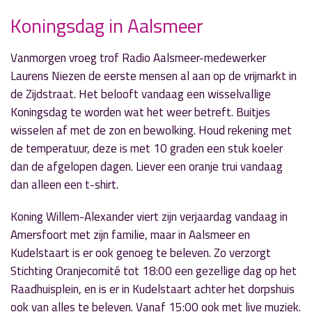
Koningsdag in Aalsmeer
» Volgend nieuwsbericht
Vanmorgen vroeg trof Radio Aalsmeer-medewerker
Al 300 veilingkavels Kudelstaart voor
Laurens Niezen de eerste mensen al aan op de vrijmarkt in
Kudelstaart
de Zijdstraat. Het belooft vandaag een wisselvallige
29 april 2019
Koningsdag te worden wat het weer betreft. Buitjes
wisselen af met de zon en bewolking. Houd rekening met
« Vorig nieuwsbericht
de temperatuur, deze is met 10 graden een stuk koeler
Boek over Kudelstaart in Oorlogstijd
dan de afgelopen dagen. Liever een oranje trui vandaag
25 april 2019
dan alleen een t-shirt.
Koning Willem-Alexander viert zijn verjaardag vandaag in
Amersfoort met zijn familie, maar in Aalsmeer en
Kudelstaart is er ook genoeg te beleven. Zo verzorgt
Stichting Oranjecomité tot 18:00 een gezellige dag op het
Raadhuisplein, en is er in Kudelstaart achter het dorpshuis
ook van alles te beleven. Vanaf 15:00 ook met live muziek.