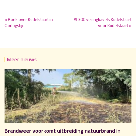
« Boek over Kudelstaart in
Al 300 veilingkavels Kudelstaart
Oorlogstijd
voor Kudelstaart »
Meer nieuws
Brandweer voorkomt uitbreiding natuurbrand in