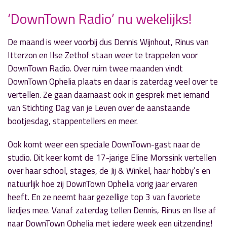
‘DownTown Radio’ nu wekelijks!
» Volgend nieuwsbericht
De maand is weer voorbij dus Dennis Wijnhout, Rinus van
‘Blikopener Radio’ met social media-expert Elja
Itterzon en Ilse Zethof staan weer te trappelen voor
Daae
DownTown Radio. Over ruim twee maanden vindt
13 mei 2019
DownTown Ophelia plaats en daar is zaterdag veel over te
vertellen. Ze gaan daarnaast ook in gesprek met iemand
« Vorig nieuwsbericht
van Stichting Dag van je Leven over de aanstaande
‘Echt Esther’ met trainer/coach Anja de Die
bootjesdag, stappentellers en meer.
13 mei 2019
Ook komt weer een speciale DownTown-gast naar de
studio. Dit keer komt de 17-jarige Eline Morssink vertellen
over haar school, stages, de Jij & Winkel, haar hobby’s en
natuurlijk hoe zij DownTown Ophelia vorig jaar ervaren
heeft. En ze neemt haar gezellige top 3 van favoriete
liedjes mee. Vanaf zaterdag tellen Dennis, Rinus en Ilse af
naar DownTown Ophelia met iedere week een uitzending!