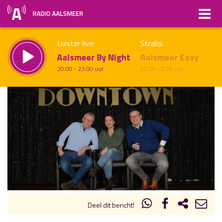
RADIO AALSMEER
Luister live:
Straks:
Aalsmeer By Night
Aalsmeer Easy
20.00 - 23.00 uur
23.00 - 0.00 uur
uur 1 van x
Vorig uur
Volgend uur
Inklappen
Deel dit bericht!