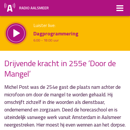
RADIO AALSMEER
Luister live:
Dagprogrammering
6.00 - 18.00 uur
Straks:
Drijvende kracht in 255e ‘Door de
Non-stop muziek
Mangel’
uur 1 van x
18.00 - 19.00 uur
Vorig uur
Volgend uur
Inklappen
Michel Post was de 254e gast die plaats nam achter de
microfoon om door de mangel te worden gehaald. Hij
omschrijft zichzelf in drie woorden als dienstbaar,
ondernemend en zorgzaam. Deed de horecaschool en is
uiteindelijk vanwege werk vanuit Amsterdam in Aalsmeer
neergestreken. Hier moest hij even wennen aan het dorpse.