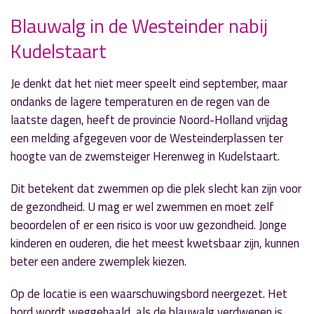
Blauwalg in de Westeinder nabij
Kudelstaart
» Volgend nieuwsbericht
Aalsmeerders mogen meedenken over
afvalbeleid
Je denkt dat het niet meer speelt eind september, maar
27 september 2019
ondanks de lagere temperaturen en de regen van de
laatste dagen, heeft de provincie Noord-Holland vrijdag
« Vorig nieuwsbericht
een melding afgegeven voor de Westeinderplassen ter
Aalsmeerbaan twee weken dicht
hoogte van de zwemsteiger Herenweg in Kudelstaart.
27 september 2019
Dit betekent dat zwemmen op die plek slecht kan zijn voor
de gezondheid. U mag er wel zwemmen en moet zelf
beoordelen of er een risico is voor uw gezondheid. Jonge
kinderen en ouderen, die het meest kwetsbaar zijn, kunnen
beter een andere zwemplek kiezen.
Op de locatie is een waarschuwingsbord neergezet. Het
bord wordt weggehaald, als de blauwalg verdwenen is.