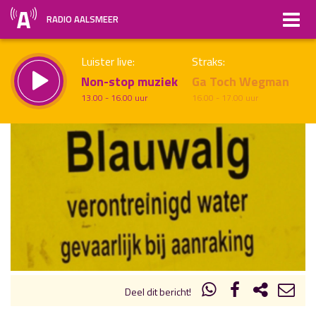
RADIO AALSMEER
Luister live:
Straks:
Non-stop muziek
Ga Toch Wegman
13.00 - 16.00 uur
16.00 - 17.00 uur
uur 1 van x
Vorig uur
Volgend uur
Inklappen
Deel dit bericht!