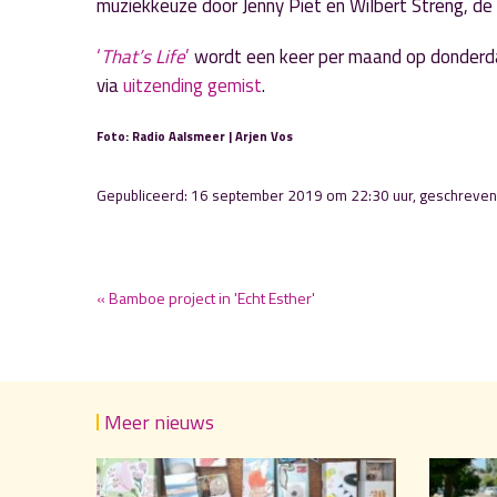
muziekkeuze door Jenny Piet en Wilbert Streng, de
‘
That’s Life
’
wordt een keer per maand op donderda
via
uitzending gemist
.
Foto: Radio Aalsmeer | Arjen Vos
Gepubliceerd: 16 september 2019 om 22:30 uur, geschreve
« Bamboe project in 'Echt Esther'
Meer nieuws