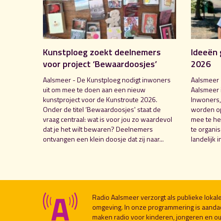
Kunstploeg zoekt deelnemers
Ideeën 
voor project ‘Bewaardoosjes’
2026
Aalsmeer - De Kunstploeg nodigt inwoners
Aalsmeer 
uit om mee te doen aan een nieuw
Aalsmeer 
kunstproject voor de Kunstroute 2026.
Inwoners,
Onder de titel ‘Bewaardoosjes' staat de
worden o
vraag centraal: wat is voor jou zo waardevol
mee te hel
dat je het wilt bewaren? Deelnemers
te organi
ontvangen een klein doosje dat zij naar...
landelijk i
Radio Aalsmeer verzorgt als publieke loka
omgeving. In onze programmering is aanda
maken radio voor kinderen, jongeren en ou