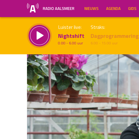
RADIO AALSMEER
NIEUWS
AGENDA
GIDS
Luister live:
Straks:
Nightshift
Dagprogrammering
0.00 - 6.00 uur
6.00 - 15.00 uur
Inklappen