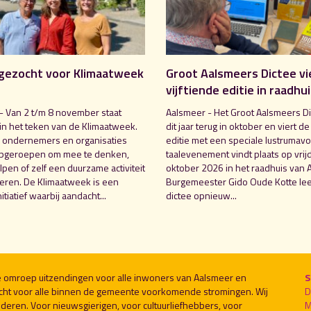
gezocht voor Klimaatweek
Groot Aalsmeers Dictee vi
vijftiende editie in raadhu
- Van 2 t/m 8 november staat
Aalsmeer - Het Groot Aalsmeers Di
in het teken van de Klimaatweek.
dit jaar terug in oktober en viert de
 ondernemers en organisaties
editie met een speciale lustrumavo
pgeroepen om mee te denken,
taalevenement vindt plaats op vrij
pen of zelf een duurzame activiteit
oktober 2026 in het raadhuis van 
seren. De Klimaatweek is een
Burgemeester Gido Oude Kotte lee
nitiatief waarbij aandacht...
dictee opnieuw...
le omroep uitzendingen voor alle inwoners van Aalsmeer en
S
cht voor alle binnen de gemeente voorkomende stromingen. Wij
D
deren. Voor nieuwsgierigen, voor cultuurliefhebbers, voor
M