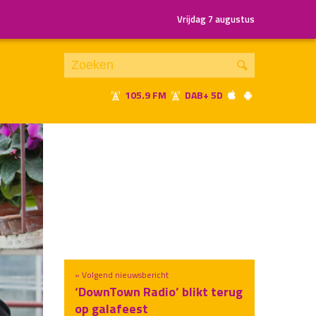
Vrijdag 7 augustus
105.9 FM
DAB+ 5D
Je luistert nu naar
uur 1 van x
«
Vorig uur
Volgend uur
»
» Volgend nieuwsbericht
‘DownTown Radio’ blikt terug
op galafeest