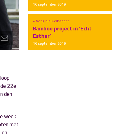
16 september 2019
« Vorig nieuwsbericht
Bamboe project in 'Echt
Esther'
16 september 2019
 loop
t de 22e
an den
ge week
loten met
e en