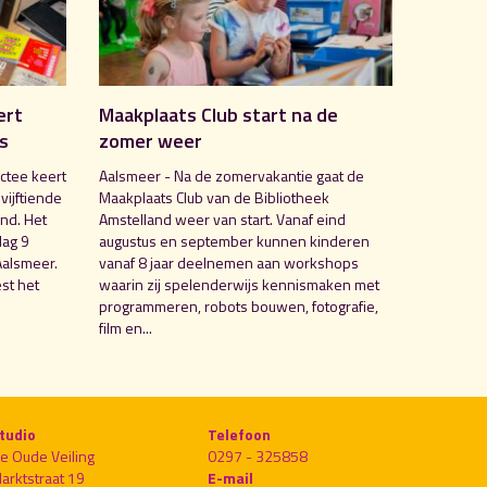
ert
Maakplaats Club start na de
is
zomer weer
ctee keert
Aalsmeer - Na de zomervakantie gaat de
 vijftiende
Maakplaats Club van de Bibliotheek
nd. Het
Amstelland weer van start. Vanaf eind
dag 9
augustus en september kunnen kinderen
Aalsmeer.
vanaf 8 jaar deelnemen aan workshops
st het
waarin zij spelenderwijs kennismaken met
programmeren, robots bouwen, fotografie,
film en...
tudio
Telefoon
e Oude Veiling
0297 - 325858
arktstraat 19
E-mail