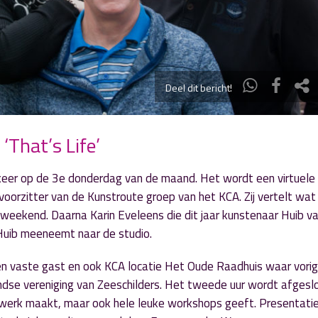
Deel dit bericht!
‘That’s Life’
keer op de 3e donderdag van de maand. Het wordt een virtuele
 voorzitter van de Kunstroute groep van het KCA. Zij vertelt wa
eekend. Daarna Karin Eveleens die dit jaar kunstenaar Huib v
Huib meeneemt naar de studio.
n vaste gast en ook KCA locatie Het Oude Raadhuis waar vori
ndse vereniging van Zeeschilders. Het tweede uur wordt afges
g werk maakt, maar ook hele leuke workshops geeft. Presentati