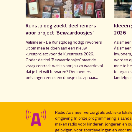
Kunstploeg zoekt deelnemers
Ideeën 
voor project ‘Bewaardoosjes’
2026
Aalsmeer - De Kunstploeg nodigt inwoners
Aalsmeer 
uit om mee te doen aan een nieuw
Aalsmeer 
kunstproject voor de Kunstroute 2026.
Inwoners,
Onder de titel ‘Bewaardoosjes' staat de
worden o
vraag centraal: wat is voor jou zo waardevol
mee te hel
dat je het wilt bewaren? Deelnemers
te organi
ontvangen een klein doosje dat zij naar...
landelijk i
Radio Aalsmeer verzorgt als publieke loka
omgeving. In onze programmering is aanda
maken radio voor kinderen, jongeren en ou
gelovigen, voor sportievelingen en voor muzi