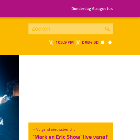
Donderdag 6 augustus
105.9 FM
DAB+ 5D
Je luistert nu naar
uur 1 van x
«
Vorig uur
Volgend uur
»
» Volgend nieuwsbericht
'Mark en Eric Show' live vanaf