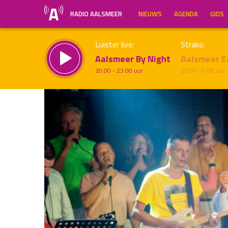
RADIO AALSMEER
NIEUWS
AGENDA
GIDS
Luister live:
Straks:
Aalsmeer By Night
Aalsmeer E
20.00 - 23.00 uur
23.00 - 0.00 uur
Inklappen