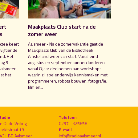
ert
Maakplaats Club start na de
is
zomer weer
ctee keert
Aalsmeer - Na de zomervakantie gaat de
 vijftiende
Maakplaats Club van de Bibliotheek
nd. Het
Amstelland weer van start. Vanaf eind
dag 9
augustus en september kunnen kinderen
Aalsmeer.
vanaf 8 jaar deelnemen aan workshops
st het
waarin zij spelenderwijs kennismaken met
programmeren, robots bouwen, fotografie,
film en...
tudio
Telefoon
e Oude Veiling
0297 - 325858
arktstraat 19
E-mail
431 BD Aalsmeer
info@radioaalsmeer.nl