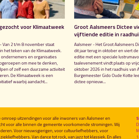
gezocht voor Klimaatweek
Groot Aalsmeers Dictee vi
vijftiende editie in raadhu
- Van 2 t/m 8 november staat
Aalsmeer - Het Groot Aalsmeers Di
in het teken van de Klimaatweek.
dit jaar terug in oktober en viert de
 ondernemers en organisaties
editie met een speciale lustrumavo
pgeroepen om mee te denken,
taalevenement vindt plaats op vrij
pen of zelf een duurzame activiteit
oktober 2026 in het raadhuis van 
seren. De Klimaatweek is een
Burgemeester Gido Oude Kotte lee
nitiatief waarbij aandacht...
dictee opnieuw...
le omroep uitzendingen voor alle inwoners van Aalsmeer en
S
cht voor alle binnen de gemeente voorkomende stromingen. Wij
D
deren. Voor nieuwsgierigen, voor cultuurliefhebbers, voor
M
ekliefhebbers. Van dance tot rock, van jazz tot klassiek. En alles
1