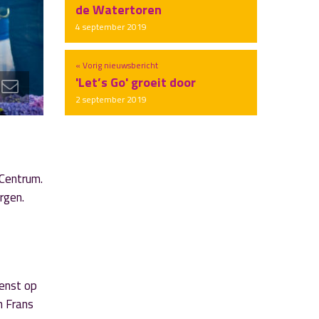
de Watertoren
4 september 2019
« Vorig nieuwsbericht
'Let’s Go' groeit door
2 september 2019
 Centrum.
rgen.
enst op
n Frans