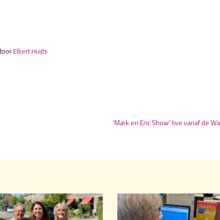
 door
Elbert Huijts
'Mark en Eric Show' live vanaf de W