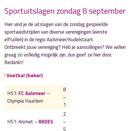
Sportuitslagen zondag 8 september
» Volgend nieuwsbericht
Gemeente daagt inwoners uit 'het beter te
Hier vind je de uitslagen van de zondag gespeelde
doen'
sportwedstrijden van diverse verenigingen (eerste
9 september 2019
elftallen) in de regio Aalsmeer/Kudelstaart.
Ontbreekt jouw vereniging? Heb je aanvullingen? We willen
« Vorig nieuwsbericht
graag zo volledig mogelijk zijn, dus geef ze hier door.
Spectaculaire vuurwerkshow in Aalsmeer en
Bedankt!
Kudelstaart
8 september 2019
Voetbal (beker)
8
HS1:
FC Aalsmeer
–
–
Olympia Haarlem
1
2
HS1: Kismet –
RKDES
–
5