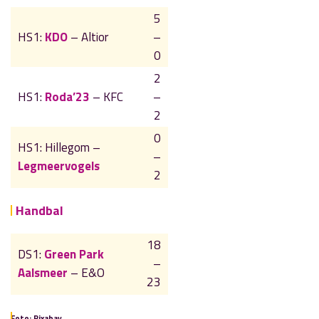
5
HS1:
KDO
– Altior
–
0
2
HS1:
Roda’23
– KFC
–
2
0
HS1: Hillegom –
–
Legmeervogels
2
Handbal
18
DS1:
Green Park
–
Aalsmeer
– E&O
23
Foto: Pixabay