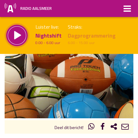
RADIO AALSMEER
Luister live:
Straks:
Nightshift
Dagprogrammering
0.00 - 6.00 uur
6.00 - 15.00 uur
uur 1 van x
Vorig uur
Volgend uur
Inklappen
Deel dit bericht!