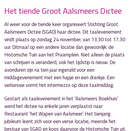
Het tiende Groot Aalsmeers Dictee
» Volgend nieuwsbericht
Al weer voor de tiende keer organiseert Stichting Groot
Mag het licht uit tijdens Nacht van de Nacht?
Aalsmeers Dictee (SGAD) haar dictee. Dit taalevenement
25 oktober 2019
vindt plaats op zondag 24 november, van 13.30 tot 17.30
uur. Ditmaal op een andere locatie dan gewoonlijk: de
« Vorig nieuwsbericht
Historische Tuin aan het Praamplein. Niet alleen de plaats
Bomenkap en aanplant voor nieuwe Burg.
van schrijven is veranderd, ook het tijdstip is nieuw. De
Kasteleinweg
avonduren zijn na tien jaar ingeruild voor een
23 oktober 2019
middagevenement met een hapje en een drankje. Een
veilsessie vormt het intermezzo op deze taalmiddag.
Gestart als taalevenement in het ‘Aalsmeers Boekhuis’
werd het dictee na enkele jaren verplaatst naar
Restaurant ‘het Wapen van Aalsmeer’. Het tienjarig
jubileum leent zich voor een verse locatie, meende het
bestuur van SGAD en koos daarvoor de Historische Tuin uit.