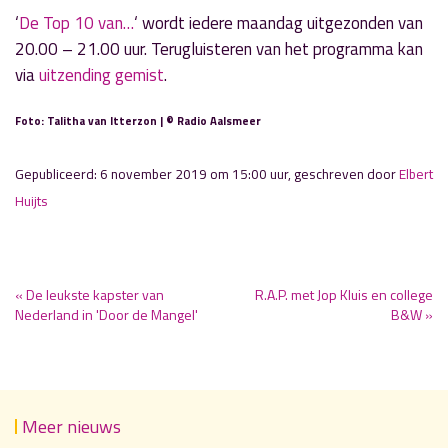
‘
De Top 10 van…
‘ wordt iedere maandag uitgezonden van
20.00 – 21.00 uur. Terugluisteren van het programma kan
via
uitzending gemist
.
Foto: Talitha van Itterzon | © Radio Aalsmeer
Gepubliceerd: 6 november 2019 om 15:00 uur, geschreven door
Elbert
Huijts
« De leukste kapster van
R.A.P. met Jop Kluis en college
Nederland in 'Door de Mangel'
B&W »
Meer nieuws