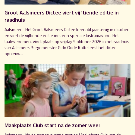
Groot Aalsmeers Dictee viert vijftiende editie in
raadhuis
Aalsmeer - Het Groot Aalsmeers Dictee keert dit jaar terug in oktober
en viert de vijftiende editie met een speciale lustrumavond. Het
taalevenement vindt plaats op vrijdag 9 oktober 2026 in het raadhuis
van Aalsmeer. Burgemeester Gido Oude Kotte leest het dictee
opnieuw...
Maakplaats Club start na de zomer weer
Aalsmeer - Na de zomervakantie gaat de Maakplaats Club van de