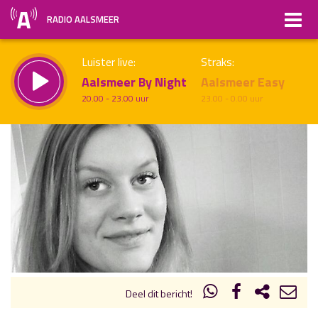
RADIO AALSMEER
Luister live:
Straks:
Aalsmeer By Night
Aalsmeer Easy
20.00 - 23.00 uur
23.00 - 0.00 uur
uur 1 van x
Vorig uur
Volgend uur
Inklappen
Deel dit bericht!