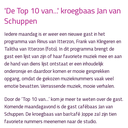
'De Top 10 van...' kroegbaas Jan van
Schuppen
» Volgend nieuwsbericht
R.A.P. met Jop Kluis en college B&W
9 november 2019
Iedere maandag is er weer een nieuwe gast in het
programma van Rinus van Itterzon, Frank van Klingeren en
« Vorig nieuwsbericht
Talitha van Itterzon (foto). In dit programma brengt de
De leukste kapster van Nederland in 'Door de
gast een lijst van zijn of haar favoriete muziek mee en aan
Mangel'
de hand van diens lijst ontstaat er een inhoudelijk
4 november 2019
onderonsje en daardoor komen er mooie gesprekken
opgang, omdat de gekozen muzieknummers vaak veel
emotie bevatten. Verrassende muziek, mooie verhalen.
Door de ‘Top 10 van…’ kom je meer te weten over de gast.
Komende maandagavond is de gast cafébaas Jan van
Schuppen. De kroegbaas van bar/café Joppe zal zijn tien
favoriete nummers meenemen naar de studio.