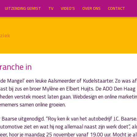
UITZENDING GEMIST
TV
VIDEO’S
OVER ONS
CONTACT
ziek
ranche in
 de Mangel’ een leuke Aalsmeerder of Kudelstaarter. Zo was a
st bij zus en broer Mylène en Elbert Huijts. De ADO Den Haag
gheden verstek moest laten gaan. Webdesign en online marketin
ernemers samen online groeien.
Baarse uitgenodigd. “Roy ken ik van het autobedrijf J.C. Baarse.
omotive ziet en wat hij nog allemaal naast zijn werk doet”, al
eer, hoor je maandag 25 november vanaf 19.00 uur. Mocht je al