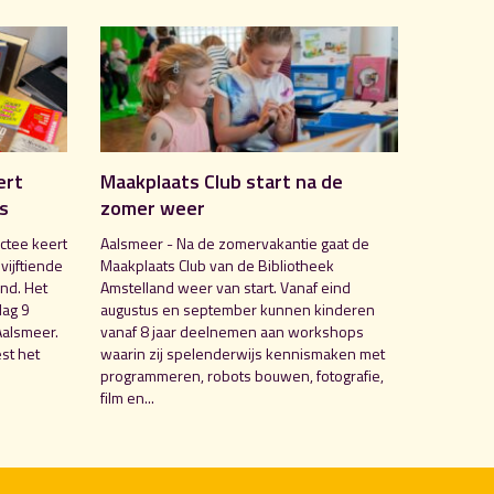
ert
Maakplaats Club start na de
is
zomer weer
ctee keert
Aalsmeer - Na de zomervakantie gaat de
 vijftiende
Maakplaats Club van de Bibliotheek
nd. Het
Amstelland weer van start. Vanaf eind
dag 9
augustus en september kunnen kinderen
Aalsmeer.
vanaf 8 jaar deelnemen aan workshops
st het
waarin zij spelenderwijs kennismaken met
programmeren, robots bouwen, fotografie,
film en...