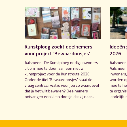
Kunstploeg zoekt deelnemers
Ideeën 
voor project ‘Bewaardoosjes’
2026
Aalsmeer - De Kunstploeg nodigt inwoners
Aalsmeer 
uit om mee te doen aan een nieuw
Aalsmeer 
kunstproject voor de Kunstroute 2026.
Inwoners,
Onder de titel ‘Bewaardoosjes' staat de
worden o
vraag centraal: wat is voor jou zo waardevol
mee te hel
dat je het wilt bewaren? Deelnemers
te organi
ontvangen een klein doosje dat zij naar...
landelijk i