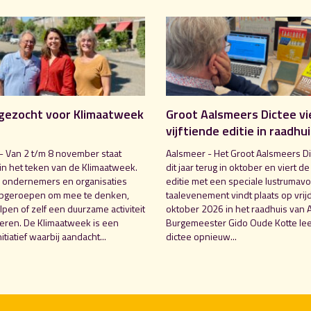
gezocht voor Klimaatweek
Groot Aalsmeers Dictee vi
vijftiende editie in raadhu
- Van 2 t/m 8 november staat
Aalsmeer - Het Groot Aalsmeers Di
in het teken van de Klimaatweek.
dit jaar terug in oktober en viert de
 ondernemers en organisaties
editie met een speciale lustrumavo
pgeroepen om mee te denken,
taalevenement vindt plaats op vrij
pen of zelf een duurzame activiteit
oktober 2026 in het raadhuis van 
seren. De Klimaatweek is een
Burgemeester Gido Oude Kotte lee
nitiatief waarbij aandacht...
dictee opnieuw...