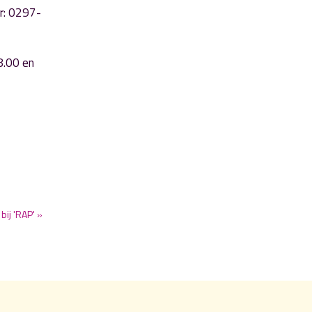
ar: 0297-
8.00 en
bij 'RAP' »