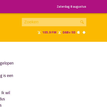
Zaterdag 8 augustus
105.9 FM
DAB+ 5D
Je luistert nu naar
uur 1 van x
«
Vorig uur
Volgend uur
»
fgelopen
g is een
 Ik wil
dus
s