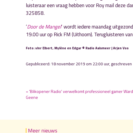
luisteraar een vraag hebben voor Roy mail deze da
325858.
‘
Door de Mangel
‘ wordt iedere maandag uitgezon
19.00 uur op Rick FM (Uithoorn). Terugluisteren v
Foto: vlnr Elbert, Mylène en Edgar © Radio Aalsmeer | Arjen Vos
Gepubliceerd: 18 november 2019 om 22:00 uur, geschreven
« 'Blikopener Radio' verwelkomt professioneel gamer Ward
Geene
Meer nieuws