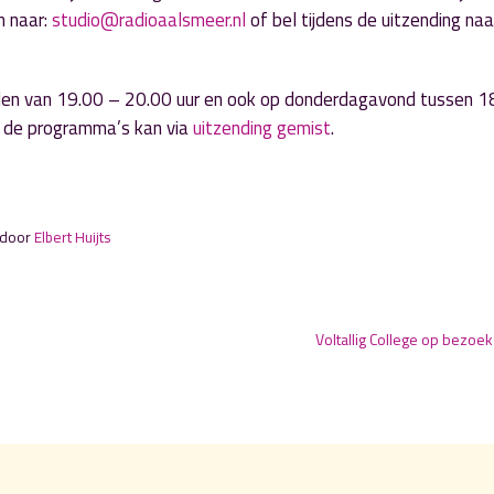
n naar:
studio@radioaalsmeer.nl
of bel tijdens de uitzending na
den van 19.00 – 20.00 uur en ook op donderdagavond tussen 1
an de programma’s kan via
uitzending gemist
.
 door
Elbert Huijts
Voltallig College op bezoek 