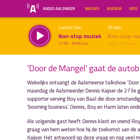
RADIO AALSMEER
NIEUWS
AGENDA
GIDS
Luister live:
Straks:
Non-stop muziek
Non-stop mu
17.00 - 19.00 uur
19.00 - 21.00 uur
'Door de Mangel' gaat de autob
Wekelijks ontvangt de Aalsmeerse talkshow ‘Door
Inklappen
maandag de Aalsmeerder Dennis Kaijser de 273e ga
supporter verving Boy van Baal die door omstandi
‘booming business’. Dennis, Boy en Harm laten ond
Als volgende gast heeft Dennis klant en vriend Roy 
graag van hem weten hoe hij de toekomst van de aut
Kaijser. Het antwoord op deze vraag en nog veel m