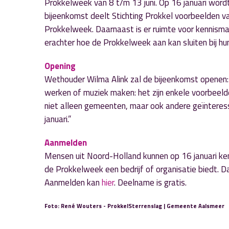
Prokkelweek van 8 t/m 13 juni. Op 16 januari word
bijeenkomst deelt Stichting Prokkel voorbeelden va
Prokkelweek. Daarnaast is er ruimte voor kennis
erachter hoe de Prokkelweek aan kan sluiten bij hun
Opening
Wethouder Wilma Alink zal de bijeenkomst openen: “I
werken of muziek maken: het zijn enkele voorbeelde
niet alleen gemeenten, maar ook andere geïnteress
januari.”
Aanmelden
Mensen uit Noord-Holland kunnen op 16 januari ke
de Prokkelweek een bedrijf of organisatie biedt. 
Aanmelden kan
hier
. Deelname is gratis.
Foto: René Wouters - ProkkelSterrenslag | Gemeente Aalsmeer