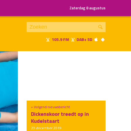
Zaterdag 8 augustus
105.9 FM
DAB+ 5D
Je luistert nu naar
uur 1 van x
«
Vorig uur
Volgend uur
»
» Volgend nieuwsbericht
Dickenskoor treedt op in
Kudelstaart
20 december 2019