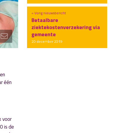
« Vorig nieuwsbericht
Betaalbare
ziektekostenverzekering via
gemeente
20 december 2019
een
ar één
k voor
0 is de