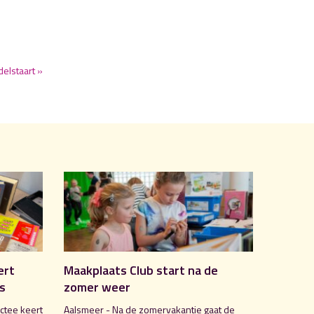
delstaart »
ert
Maakplaats Club start na de
is
zomer weer
ctee keert
Aalsmeer - Na de zomervakantie gaat de