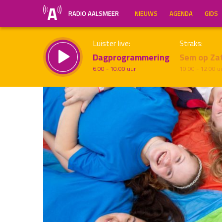
RADIO AALSMEER
NIEUWS
AGENDA
GIDS
Luister live:
Straks:
Dagprogrammering
Sem op Za
6.00 - 10.00 uur
10.00 - 12.00 u
Inklappen