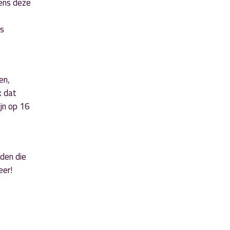
dens deze
rs
en,
k dat
ijn op 16
den die
eer!