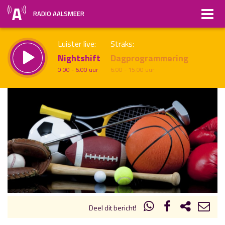
RADIO AALSMEER
Luister live:
Straks:
Nightshift
Dagprogrammering
0.00 - 6.00 uur
6.00 - 15.00 uur
uur 1 van x
Vorig uur
Volgend uur
Inklappen
Deel dit bericht!