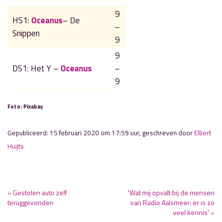
9
HS1:
Oceanus
– De
–
Snippen
9
9
DS1: Het Y –
Oceanus
–
9
Foto: Pixabay
Gepubliceerd: 15 februari 2020 om 17:59 uur, geschreven door
Elbert
Huijts
« Gestolen auto zelf
'Wat mij opvalt bij de mensen
teruggevonden
van Radio Aalsmeer: er is zo
veel kennis' »