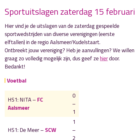
Sportuitslagen zaterdag 15 februari
» Volgend nieuwsbericht
Hier vind je de uitslagen van de zaterdag gespeelde
'Wat mij opvalt bij de mensen van Radio
sportwedstrijden van diverse verenigingen (eerste
Aalsmeer: er is zo veel kennis'
elftallen) in de regio Aalsmeer/Kudelstaart.
16 februari 2020
Ontbreekt jouw vereniging? Heb je aanvullingen? We willen
graag zo volledig mogelijk zijn, dus geef ze
hier
door.
« Vorig nieuwsbericht
Bedankt!
Gestolen auto zelf teruggevonden
14 februari 2020
Voetbal
0
HS1: NITA –
FC
–
Aalsmeer
1
1
HS1: De Meer –
SCW
–
2