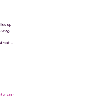
lles op
seweg.
straat –
t er aan »