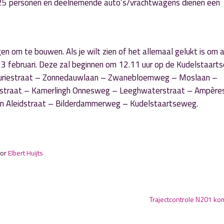
 25 personen en deelnemende auto’s/vrachtwagens dienen een
 om te bouwen. Als je wilt zien of het allemaal gelukt is om a
op 23 februari. Deze zal beginnen om 12.11 uur op de Kudelstaart
 Curiestraat – Zonnedauwlaan – Zwanebloemweg – Moslaan –
straat – Kamerlingh Onnesweg – Leeghwaterstraat – Ampère
in Aleidstraat – Bilderdammerweg – Kudelstaartseweg.
oor
Elbert Huijts
Trajectcontrole N201 kom