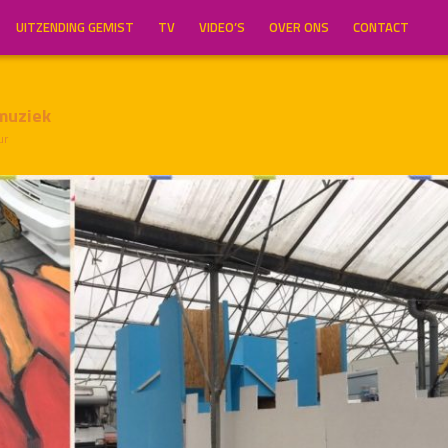
UITZENDING GEMIST
TV
VIDEO’S
OVER ONS
CONTACT
muziek
ur