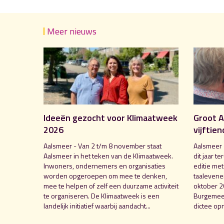
Meer nieuws
Ideeën gezocht voor Klimaatweek
Groot A
2026
vijftien
Aalsmeer - Van 2 t/m 8 november staat
Aalsmeer 
Aalsmeer in het teken van de Klimaatweek.
dit jaar te
Inwoners, ondernemers en organisaties
editie me
worden opgeroepen om mee te denken,
taalevenem
mee te helpen of zelf een duurzame activiteit
oktober 2
te organiseren. De Klimaatweek is een
Burgemees
landelijk initiatief waarbij aandacht...
dictee opn