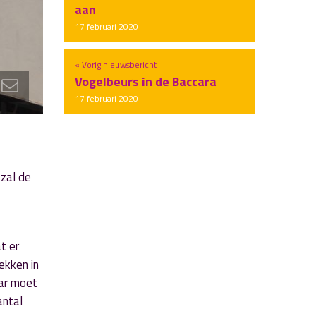
aan
17 februari 2020
« Vorig nieuwsbericht
Vogelbeurs in de Baccara
17 februari 2020
 zal de
t er
ekken in
kar moet
antal