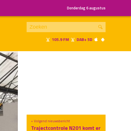
Donderdag 6 augustus
105.9 FM
DAB+ 5D
Je luistert nu naar
uur 1 van x
«
Vorig uur
Volgend uur
»
» Volgend nieuwsbericht
Trajectcontrole N201 komt er