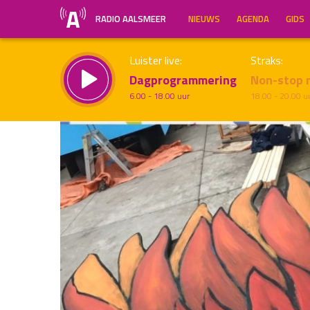
RADIO AALSMEER
NIEUWS
AGENDA
GIDS
Luister live:
Straks:
Dagprogrammering
Non-stop 
6.00 - 18.00 uur
18.00 - 20.00 u
Inklappen