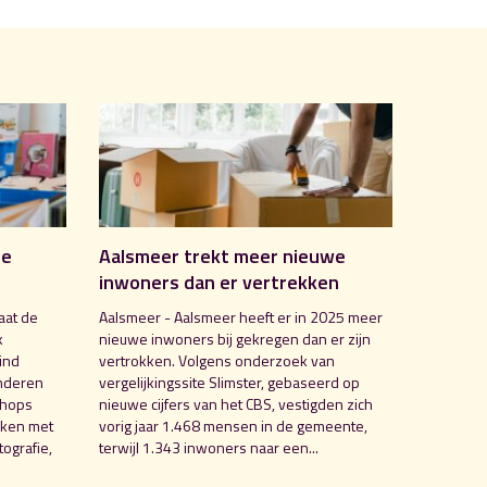
de
Aalsmeer trekt meer nieuwe
inwoners dan er vertrekken
aat de
Aalsmeer - Aalsmeer heeft er in 2025 meer
k
nieuwe inwoners bij gekregen dan er zijn
ind
vertrokken. Volgens onderzoek van
nderen
vergelijkingssite Slimster, gebaseerd op
shops
nieuwe cijfers van het CBS, vestigden zich
aken met
vorig jaar 1.468 mensen in de gemeente,
ografie,
terwijl 1.343 inwoners naar een...