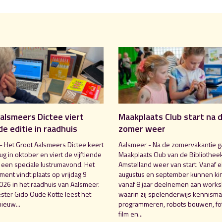
alsmeers Dictee viert
Maakplaats Club start na 
de editie in raadhuis
zomer weer
- Het Groot Aalsmeers Dictee keert
Aalsmeer - Na de zomervakantie g
rug in oktober en viert de vijftiende
Maakplaats Club van de Bibliothee
t een speciale lustrumavond. Het
Amstelland weer van start. Vanaf e
ent vindt plaats op vrijdag 9
augustus en september kunnen ki
026 in het raadhuis van Aalsmeer.
vanaf 8 jaar deelnemen aan work
ter Gido Oude Kotte leest het
waarin zij spelenderwijs kennism
ieuw...
programmeren, robots bouwen, fot
film en...