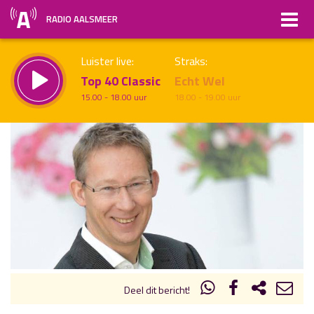
RADIO AALSMEER
Luister live:
Straks:
Top 40 Classic
Echt Wel
15.00 - 18.00 uur
18.00 - 19.00 uur
uur 1 van x
Vorig uur
Volgend uur
Inklappen
Deel dit bericht!