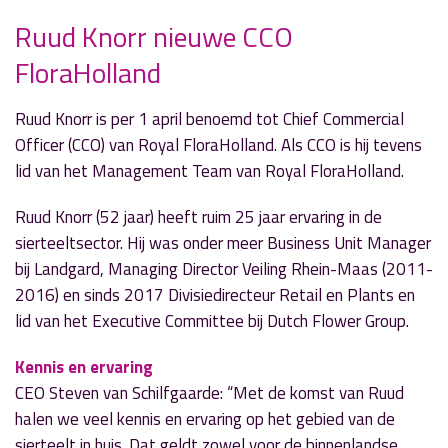
Ruud Knorr nieuwe CCO
FloraHolland
» Volgend nieuwsbericht
De droom van Omnia: eigen Trampolinecentrum
Ruud Knorr is per 1 april benoemd tot Chief Commercial
7 maart 2020
Officer (CCO) van Royal FloraHolland. Als CCO is hij tevens
lid van het Management Team van Royal FloraHolland.
« Vorig nieuwsbericht
André Kuipers op bezoek bij 'de Groenstrook'
Ruud Knorr (52 jaar) heeft ruim 25 jaar ervaring in de
5 maart 2020
sierteeltsector. Hij was onder meer Business Unit Manager
bij Landgard, Managing Director Veiling Rhein-Maas (2011-
2016) en sinds 2017 Divisiedirecteur Retail en Plants en
lid van het Executive Committee bij Dutch Flower Group.
Kennis en ervaring
CEO Steven van Schilfgaarde: “Met de komst van Ruud
halen we veel kennis en ervaring op het gebied van de
sierteelt in huis. Dat geldt zowel voor de binnenlandse