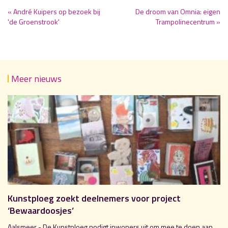
« André Kuipers op bezoek bij
De droom van Omnia: eigen
'de Groenstrook'
Trampolinecentrum »
Meer nieuws
Kunstploeg zoekt deelnemers voor project
‘Bewaardoosjes’
Aalsmeer - De Kunstploeg nodigt inwoners uit om mee te doen aan