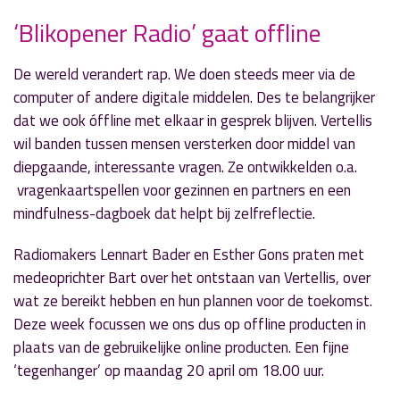
‘Blikopener Radio’ gaat offline
» Volgend nieuwsbericht
De wereld verandert rap. We doen steeds meer via de
'Door de Mangel' op herhaling met Roland
computer of andere digitale middelen. Des te belangrijker
Hofman
dat we ook óffline met elkaar in gesprek blijven. Vertellis
16 april 2020
wil banden tussen mensen versterken door middel van
diepgaande, interessante vragen. Ze ontwikkelden o.a.
« Vorig nieuwsbericht
vragenkaartspellen voor gezinnen en partners en een
‘DownTown Radio’ over therapiehond
mindfulness-dagboek dat helpt bij zelfreflectie.
16 april 2020
Radiomakers Lennart Bader en Esther Gons praten met
medeoprichter Bart over het ontstaan van Vertellis, over
wat ze bereikt hebben en hun plannen voor de toekomst.
Deze week focussen we ons dus op offline producten in
plaats van de gebruikelijke online producten. Een fijne
‘tegenhanger’ op maandag 20 april om 18.00 uur.