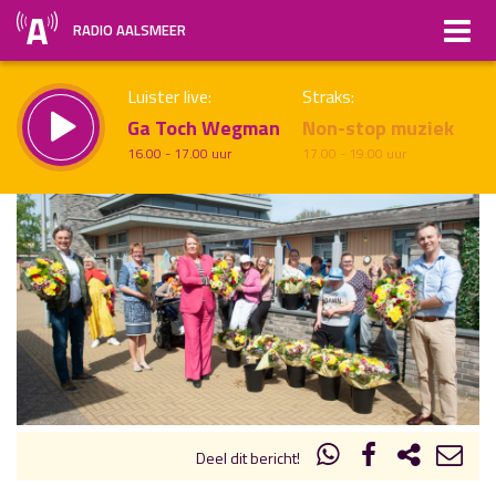
RADIO AALSMEER
Luister live:
Straks:
Ga Toch Wegman
Non-stop muziek
16.00 - 17.00 uur
17.00 - 19.00 uur
uur 1 van x
Vorig uur
Volgend uur
Inklappen
Deel dit bericht!