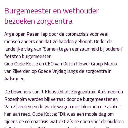
Burgemeester en wethouder
bezoeken zorgcentra
» Volgend nieuwsbericht
Radio Aalsmeer heeft een eigen quarantaine
beer
Afgelopen Pasen liep door de coronacrisis voor veel
16 april 2020
mensen anders dan dat ze hadden gehoopt. Onder de
landelijke vlag van ”Samen tegen eenzaamheid bij ouderen”
« Vorig nieuwsbericht
fietsten burgemeester
Lokale DJ’s gezocht voor bijzondere Koningsdag
Gido Oude Kotte en CEO van Dutch Flower Group Marco
15 april 2020
van Zijverden op Goede Vrijdag langs de zorgcentra in
Aalsmeer.
De bewoners van ’t Kloosterhof, Zorgcentrum Aalsmeer en
Rozenholm werden blij verrast door de burgemeester en
Van Zijverden én de vrachtwagen met bloemen die achter
hen aan reed. Oude Kotte: “Dit was een mooie dag om
tijdens de coronacrisis wat extra’s te doen voor de ouderen