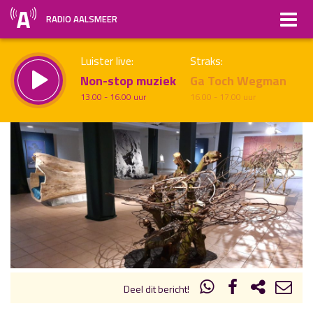
RADIO AALSMEER
Luister live:
Straks:
Non-stop muziek
Ga Toch Wegman
13.00 - 16.00 uur
16.00 - 17.00 uur
uur 1 van x
Vorig uur
Volgend uur
Inklappen
Deel dit bericht!