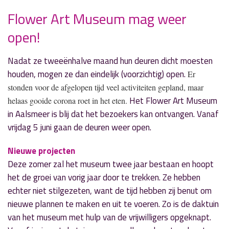
Flower Art Museum mag weer
open!
» Volgend nieuwsbericht
Historische tuin opent zijn deuren weer
Nadat ze tweeënhalve maand hun deuren dicht moesten
25 mei 2020
houden, mogen ze dan eindelijk (voorzichtig) open.
Er
stonden voor de afgelopen tijd veel activiteiten gepland, maar
« Vorig nieuwsbericht
Het Flower Art Museum
helaas gooide corona roet in het eten.
'Let’s go' Super Juf & Meester Verkiezing
in Aalsmeer is blij dat het bezoekers kan ontvangen. Vanaf
25 mei 2020
vrijdag 5 juni gaan de deuren weer open.
Nieuwe projecten
Deze zomer zal het museum twee jaar bestaan en hoopt
het de groei van vorig jaar door te trekken. Ze hebben
echter niet stilgezeten, want de tijd hebben zij benut om
nieuwe plannen te maken en uit te voeren. Zo is de daktuin
van het museum met hulp van de vrijwilligers opgeknapt.