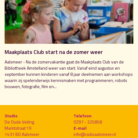
Maakplaats Club start na de zomer weer
Aalsmeer - Na de zomervakantie gaat de Maakplaats Club van de
Bibliotheek Amstelland weer van start. Vanaf eind augustus en
september kunnen kinderen vanaf 8 jaar deelnemen aan workshops
waarin zij spelenderwijs kennismaken met programmeren, robots
bouwen, fotografie, film en...
Studio
Telefoon
De Oude Veiling
0297 - 325858
Marktstraat 19
E-mail
1431 BD Aalsmeer
info@radioaalsmeer.nl