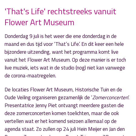
'That's Life' rechtstreeks vanuit
Flower Art Museum
» Volgend nieuwsbericht
'Mark en Eric Show': tijd voor een 'normale'
uitzending
Donderdag 9 juli is het weer die ene donderdag in de
6 juli 2020
maand en dus tijd voor ‘That’s Life’. En dit keer een hele
bijzondere uitzending, want het programma komt live
« Vorig nieuwsbericht
vanuit het Flower Art Museum. Op deze manier is er toch
Truus en Hans Oudendijk in 'Echt Esther'
live muziek, iets wat in de studio (nog) niet kan vanwege
6 juli 2020
de corona-maatregelen.
De locaties Flower Art Museum, Historische Tuin en de
Oude Veiling organiseren gezamenlijk de ‘
Zomerconcerten
‘.
Presentatrice Jenny Piet ontvangt meerdere gasten die
deze zomerconcerten komen toelichten, maar die ook
vertellen wat er het komend seizoen allemaal op de
agenda staat. Zo zullen op 24 juli Hein Meijer en Jan den