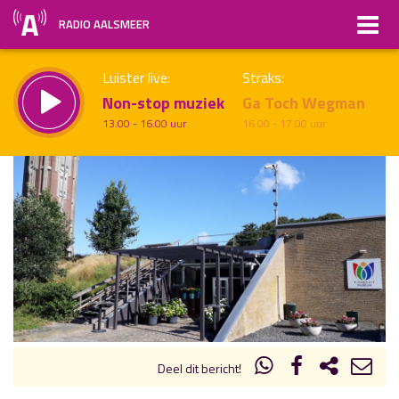
RADIO AALSMEER
Luister live:
Straks:
Non-stop muziek
Ga Toch Wegman
13.00 - 16.00 uur
16.00 - 17.00 uur
uur 1 van x
Vorig uur
Volgend uur
Inklappen
Deel dit bericht!