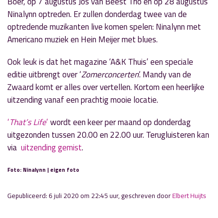
Boer, op 7 augustus Jos van Beest Trio en op 28 augustus
Ninalynn optreden. Er zullen donderdag twee van de
optredende muzikanten live komen spelen: Ninalynn met
Americano muziek en Hein Meijer met blues.
Ook leuk is dat het magazine ‘A&K Thuis’ een speciale
editie uitbrengt over ‘
Zomerconcerten
‘. Mandy van de
Zwaard komt er alles over vertellen. Kortom een heerlijke
uitzending vanaf een prachtig mooie locatie.
‘
That’s Life
’
wordt een keer per maand op donderdag
uitgezonden tussen 20.00 en 22.00 uur. Terugluisteren kan
via
uitzending gemist
.
Foto: Ninalynn | eigen foto
Gepubliceerd: 6 juli 2020 om 22:45 uur, geschreven door
Elbert Huijts