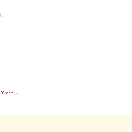
t
 "Groen" »