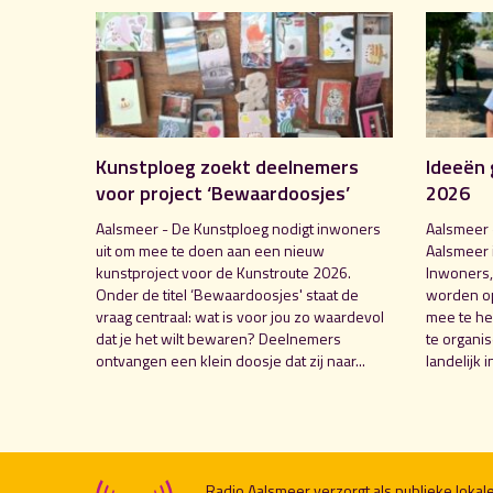
Kunstploeg zoekt deelnemers
Ideeën 
voor project ‘Bewaardoosjes’
2026
Aalsmeer - De Kunstploeg nodigt inwoners
Aalsmeer 
uit om mee te doen aan een nieuw
Aalsmeer 
kunstproject voor de Kunstroute 2026.
Inwoners,
Onder de titel ‘Bewaardoosjes' staat de
worden o
vraag centraal: wat is voor jou zo waardevol
mee te hel
dat je het wilt bewaren? Deelnemers
te organi
ontvangen een klein doosje dat zij naar...
landelijk i
Radio Aalsmeer verzorgt als publieke loka