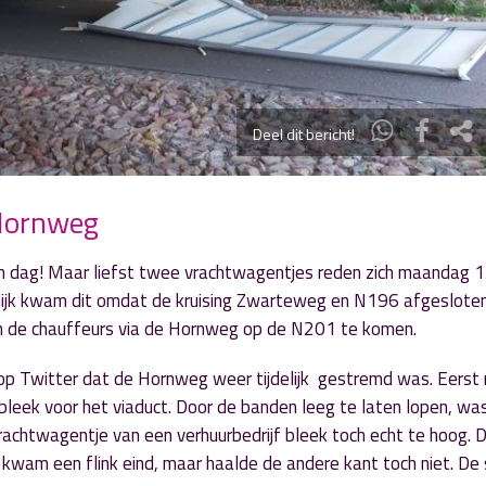
Deel dit bericht!
 Hornweg
n dag! Maar liefst twee vrachtwagentjes reden zich maandag 13
ijk kwam dit omdat de kruising Zwarteweg en N196 afgesloten
 de chauffeurs via de Hornweg op de N201 te komen.
e op Twitter dat de Hornweg weer tijdelijk gestremd was. Eerst
leek voor het viaduct. Door de banden leeg te laten lopen, was
vrachtwagentje van een verhuurbedrijf bleek toch echt te hoog. 
 kwam een flink eind, maar haalde de andere kant toch niet. De