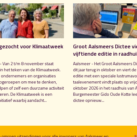
gezocht voor Klimaatweek
Groot Aalsmeers Dictee vi
vijftiende editie in raadhu
- Van 2 t/m 8 november staat
Aalsmeer - Het Groot Aalsmeers Di
in het teken van de Klimaatweek.
dit jaar terug in oktober en viert de
 ondernemers en organisaties
editie met een speciale lustrumavo
pgeroepen om mee te denken,
taalevenement vindt plaats op vrij
pen of zelf een duurzame activiteit
oktober 2026 in het raadhuis van 
seren. De Klimaatweek is een
Burgemeester Gido Oude Kotte lee
nitiatief waarbij aandacht...
dictee opnieuw...
le omroep uitzendingen voor alle inwoners van Aalsmeer en
S