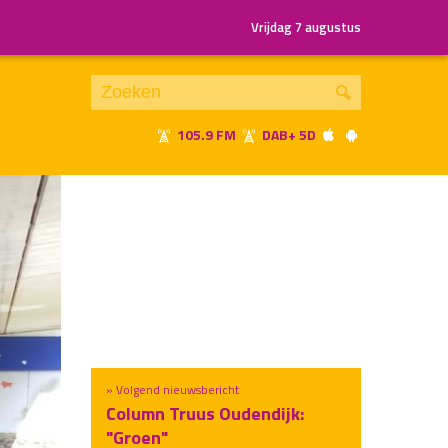
Vrijdag 7 augustus
105.9 FM
DAB+ 5D
Je luistert nu naar
uur 1 van x
«
Vorig uur
Volgend uur
»
» Volgend nieuwsbericht
Column Truus Oudendijk:
"Groen"