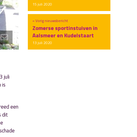
15 juli 2020
« Vorig nieuwsbericht
Zomerse sportinstuiven in
Aalsmeer en Kudelstaart
13 juli 2020
 juli
 is
 reed een
 dit
De
 schade