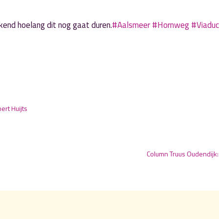
kend hoelang dit nog gaat duren.
#Aalsmeer
#Hornweg
#Viaduc
bert Huijts
Column Truus Oudendijk: