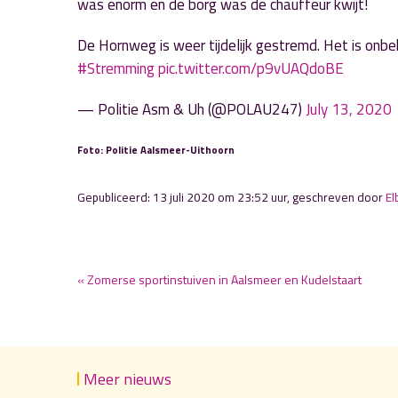
was enorm en de borg was de chauffeur kwijt!
De Hornweg is weer tijdelijk gestremd. Het is onbe
#Stremming
pic.twitter.com/p9vUAQdoBE
— Politie Asm & Uh (@POLAU247)
July 13, 2020
Foto: Politie Aalsmeer-Uithoorn
Gepubliceerd: 13 juli 2020 om 23:52 uur, geschreven door
El
« Zomerse sportinstuiven in Aalsmeer en Kudelstaart
Meer nieuws