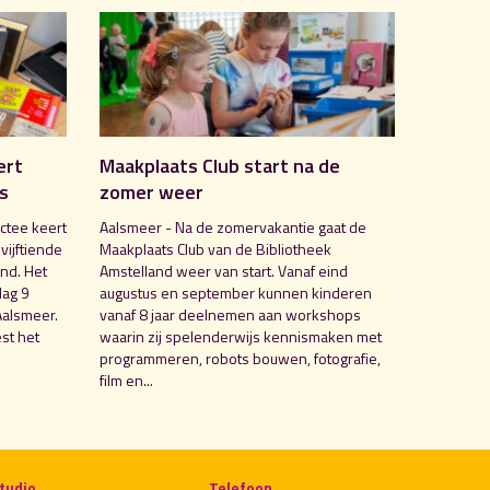
ert
Maakplaats Club start na de
is
zomer weer
ctee keert
Aalsmeer - Na de zomervakantie gaat de
 vijftiende
Maakplaats Club van de Bibliotheek
nd. Het
Amstelland weer van start. Vanaf eind
dag 9
augustus en september kunnen kinderen
Aalsmeer.
vanaf 8 jaar deelnemen aan workshops
st het
waarin zij spelenderwijs kennismaken met
programmeren, robots bouwen, fotografie,
film en...
tudio
Telefoon