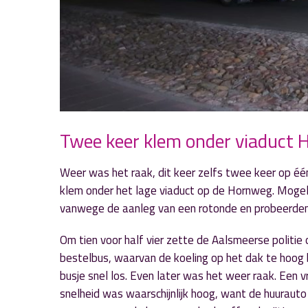
Twee keer klem onder viaduct
Weer was het raak, dit keer zelfs twee keer op éé
klem onder het lage viaduct op de Hornweg. Mogel
vanwege de aanleg van een rotonde en probeerden
Om tien voor half vier zette de Aalsmeerse politi
bestelbus, waarvan de koeling op het dak te hoog b
busje snel los. Even later was het weer raak. Een 
snelheid was waarschijnlijk hoog, want de huurauto