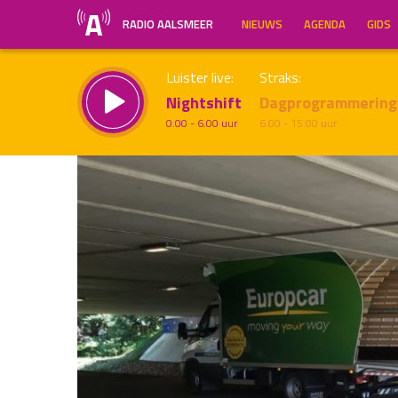
RADIO AALSMEER
NIEUWS
AGENDA
GIDS
Luister live:
Straks:
Nightshift
Dagprogrammering
0.00 - 6.00 uur
6.00 - 15.00 uur
Inklappen