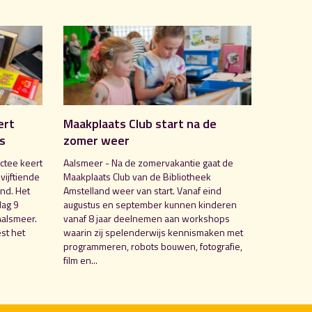
ert
Maakplaats Club start na de
is
zomer weer
ctee keert
Aalsmeer - Na de zomervakantie gaat de
 vijftiende
Maakplaats Club van de Bibliotheek
nd. Het
Amstelland weer van start. Vanaf eind
dag 9
augustus en september kunnen kinderen
Aalsmeer.
vanaf 8 jaar deelnemen aan workshops
st het
waarin zij spelenderwijs kennismaken met
programmeren, robots bouwen, fotografie,
film en...