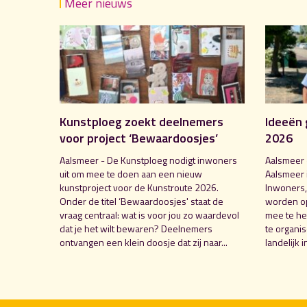
Meer nieuws
Kunstploeg zoekt deelnemers
Ideeën 
voor project ‘Bewaardoosjes’
2026
Aalsmeer - De Kunstploeg nodigt inwoners
Aalsmeer 
uit om mee te doen aan een nieuw
Aalsmeer 
kunstproject voor de Kunstroute 2026.
Inwoners,
Onder de titel ‘Bewaardoosjes' staat de
worden o
vraag centraal: wat is voor jou zo waardevol
mee te hel
dat je het wilt bewaren? Deelnemers
te organi
ontvangen een klein doosje dat zij naar...
landelijk i