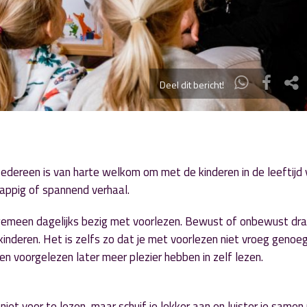
Deel dit bericht!
Iedereen is van harte welkom om met de kinderen in de leeftijd
rappig of spannend verhaal.
lgemeen dagelijks bezig met voorlezen. Bewust of onbewust dr
kinderen. Het is zelfs zo dat je met voorlezen niet vroeg genoe
en voorgelezen later meer plezier hebben in zelf lezen.
et voor te lezen, maar schuif je lekker aan en luister je samen