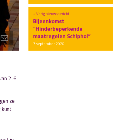
« Vorig nieuwsbericht
Bijeenkomst
“Hinderbeperkende
maatregelen Schiphol”
7 september 2020
 van 2-6
agen ze
g kunt
 met je