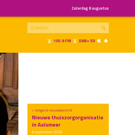
Zaterdag 8 augustus
105.9 FM
DAB+ 5D
Je luistert nu naar
uur 1 van x
«
Vorig uur
Volgend uur
»
» Volgend nieuwsbericht
Nieuwe thuiszorgorganisatie
in Aalsmeer
8 september 2020