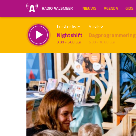
RADIO AALSMEER
NIEUWS
AGENDA
GIDS
Luister live:
Straks:
Nightshift
Dagprogrammering
0.00 - 6.00 uur
6.00 - 10.00 uur
Inklappen