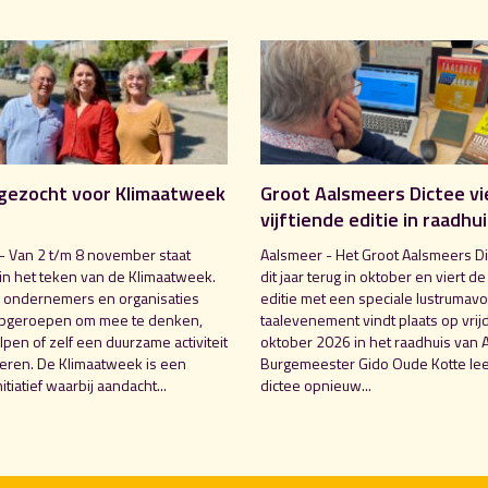
gezocht voor Klimaatweek
Groot Aalsmeers Dictee vi
vijftiende editie in raadhu
- Van 2 t/m 8 november staat
Aalsmeer - Het Groot Aalsmeers Di
in het teken van de Klimaatweek.
dit jaar terug in oktober en viert de
 ondernemers en organisaties
editie met een speciale lustrumavo
pgeroepen om mee te denken,
taalevenement vindt plaats op vrij
pen of zelf een duurzame activiteit
oktober 2026 in het raadhuis van 
seren. De Klimaatweek is een
Burgemeester Gido Oude Kotte lee
nitiatief waarbij aandacht...
dictee opnieuw...