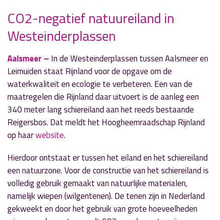
CO2-negatief natuureiland in
Westeinderplassen
» Volgend nieuwsbericht
Nieuwe gemeentesecretaris: Sjoerd Vellenga
Aalsmeer –
In de Westeinderplassen tussen Aalsmeer en
24 december 2020
Leimuiden staat Rijnland voor de opgave om de
waterkwaliteit en ecologie te verbeteren. Een van de
« Vorig nieuwsbericht
maatregelen die Rijnland daar uitvoert is de aanleg een
The Beach in zwaar weer door corona
340 meter lang schiereiland aan het reeds bestaande
23 december 2020
Reigersbos. Dat meldt het Hoogheemraadschap Rijnland
op haar
website
.
Hierdoor ontstaat er tussen het eiland en het schiereiland
een natuurzone. Voor de constructie van het schiereiland is
volledig gebruik gemaakt van natuurlijke materialen,
namelijk wiepen (wilgentenen). De tenen zijn in Nederland
gekweekt en door het gebruik van grote hoeveelheden