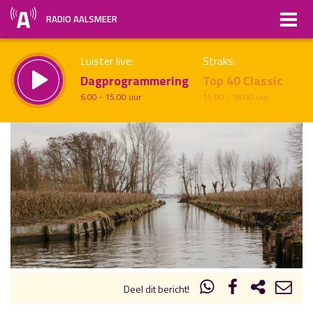
RADIO AALSMEER
Luister live:
Straks:
Dagprogrammering
Top 40 Classic
6.00 - 15.00 uur
15.00 - 18.00 uur
uur 1 van x
Vorig uur
Volgend uur
Inklappen
Deel dit bericht!