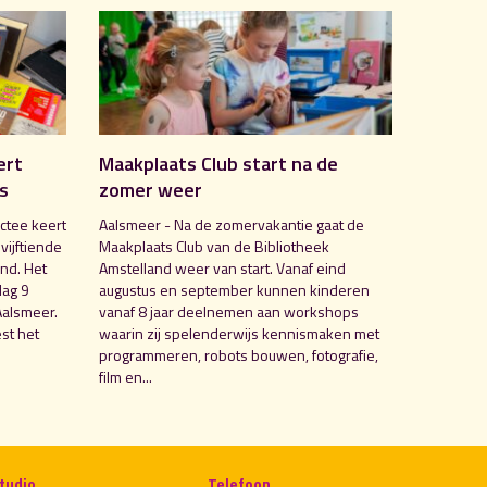
ert
Maakplaats Club start na de
is
zomer weer
ctee keert
Aalsmeer - Na de zomervakantie gaat de
 vijftiende
Maakplaats Club van de Bibliotheek
nd. Het
Amstelland weer van start. Vanaf eind
dag 9
augustus en september kunnen kinderen
Aalsmeer.
vanaf 8 jaar deelnemen aan workshops
st het
waarin zij spelenderwijs kennismaken met
programmeren, robots bouwen, fotografie,
film en...
tudio
Telefoon