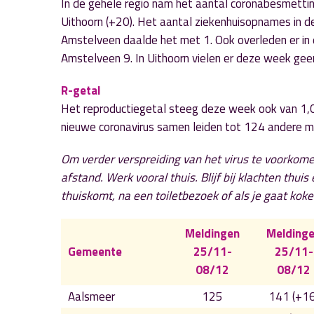
In de gehele regio nam het aantal coronabesmett
Uithoorn (+20). Het aantal ziekenhuisopnames in de
Amstelveen daalde het met 1. Ook overleden er in
Amstelveen 9. In Uithoorn vielen er deze week ge
R-getal
Het reproductiegetal steeg deze week ook van 1,0
nieuwe coronavirus samen leiden tot 124 andere 
Om verder verspreiding van het virus te voorkome
afstand. Werk vooral thuis. Blijf bij klachten thuis
thuiskomt, na een toiletbezoek of als je gaat koke
Meldingen
Melding
Gemeente
25/11-
25/11-
08/12
08/12
Aalsmeer
125
141 (+16