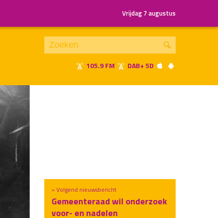
Vrijdag 7 augustus
105.9 FM
DAB+ 5D
Je luistert nu naar
uur 1 van x
«
Vorig uur
Volgend uur
»
» Volgend nieuwsbericht
Gemeenteraad wil onderzoek
voor- en nadelen