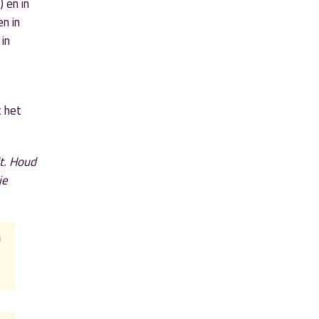
 en in
n in
in
t het
t. Houd
je
n