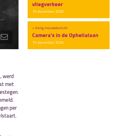
vliegverkeer
15 december 2020
« Vorig nieuwsbericht
Camera's in de Ophelialaan
15 december 2020
n, werd
at met
gestegen.
gemeld.
ngen per
lstaart.