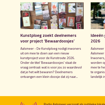
Kunstploeg zoekt deelnemers
Ideeën 
voor project ‘Bewaardoosjes’
2026
Aalsmeer - De Kunstploeg nodigt inwoners
Aalsmeer 
uit om mee te doen aan een nieuw
Aalsmeer 
kunstproject voor de Kunstroute 2026.
Inwoners,
Onder de titel ‘Bewaardoosjes' staat de
worden o
vraag centraal: wat is voor jou zo waardevol
mee te hel
dat je het wilt bewaren? Deelnemers
te organi
ontvangen een klein doosje dat zij naar...
landelijk i
Radio Aalsmeer verzorgt als publieke loka