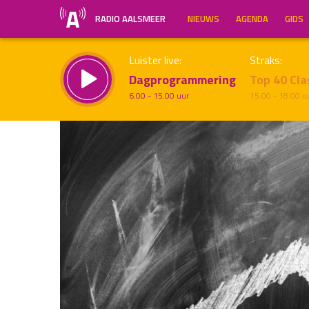
RADIO AALSMEER
NIEUWS
AGENDA
GIDS
Luister live:
Straks:
Dagprogrammering
Top 40 Cla
6.00 - 15.00 uur
15.00 - 18.00 u
Inklappen