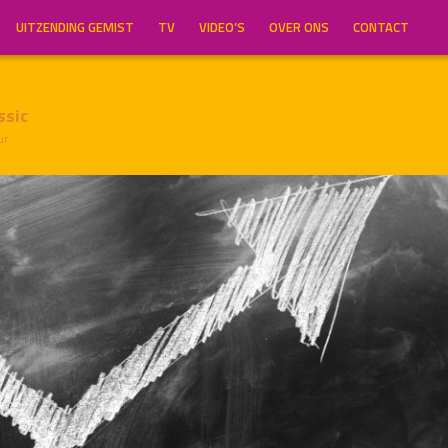
UITZENDING GEMIST
TV
VIDEO’S
OVER ONS
CONTACT
ssic
ur