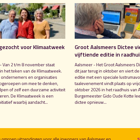
gezocht voor Klimaatweek
Groot Aalsmeers Dictee vi
vijftiende editie in raadhu
- Van 2 t/m 8 november staat
Aalsmeer - Het Groot Aalsmeers Di
in het teken van de Klimaatweek.
dit jaar terug in oktober en viert de
 ondernemers en organisaties
editie met een speciale lustrumavo
pgeroepen om mee te denken,
taalevenement vindt plaats op vrij
pen of zelf een duurzame activiteit
oktober 2026 in het raadhuis van 
seren. De Klimaatweek is een
Burgemeester Gido Oude Kotte lee
nitiatief waarbij aandacht...
dictee opnieuw...
le omroep uitzendingen voor alle inwoners van Aalsmeer en
S