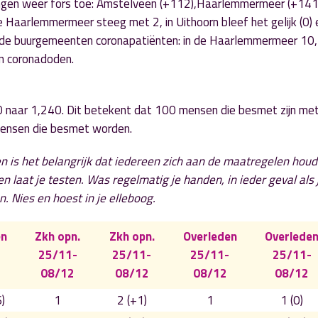
ingen weer fors toe: Amstelveen (+112),Haarlemmermeer (+141)
 Haarlemmermeer steeg met 2, in Uithoorn bleef het gelijk (0) e
 de buurgemeenten coronapatiënten: in de Haarlemmermeer 10, 
en coronadoden.
 naar 1,240. Dit betekent dat 100 mensen die besmet zijn me
mensen die besmet worden.
n is het belangrijk dat iedereen zich aan de maatregelen houd
 en laat je testen. Was regelmatig je handen, in ieder geval als 
n. Nies en hoest in je elleboog.
en
Zkh opn.
Zkh opn.
Overleden
Overlede
25/11-
25/11-
25/11-
25/11-
08/12
08/12
08/12
08/12
)
1
2 (+1)
1
1 (0)