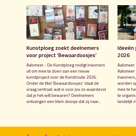
Kunstploeg zoekt deelnemers
Ideeën 
voor project ‘Bewaardoosjes’
2026
Aalsmeer - De Kunstploeg nodigt inwoners
Aalsmeer 
uit om mee te doen aan een nieuw
Aalsmeer 
kunstproject voor de Kunstroute 2026.
Inwoners,
Onder de titel ‘Bewaardoosjes' staat de
worden o
vraag centraal: wat is voor jou zo waardevol
mee te hel
dat je het wilt bewaren? Deelnemers
te organi
ontvangen een klein doosje dat zij naar...
landelijk i