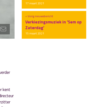
17 maart 2021
« Vorig nieuwsbericht
Verkiezingsmuziek in 'Sem op
Zaterdag'
15 maart 2021
verder
r kent
directeur
rzitter