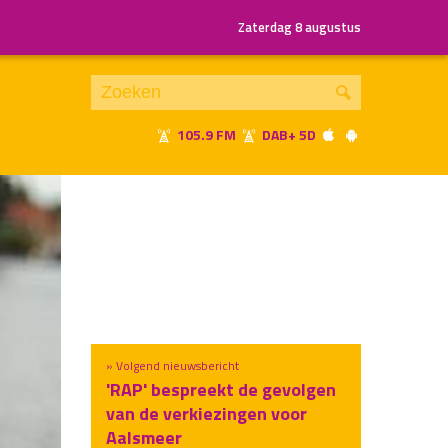
Zaterdag 8 augustus
105.9 FM
DAB+ 5D
Je luistert nu naar
uur 1 van x
«
Vorig uur
Volgend uur
»
» Volgend nieuwsbericht
'RAP' bespreekt de gevolgen
van de verkiezingen voor
Aalsmeer