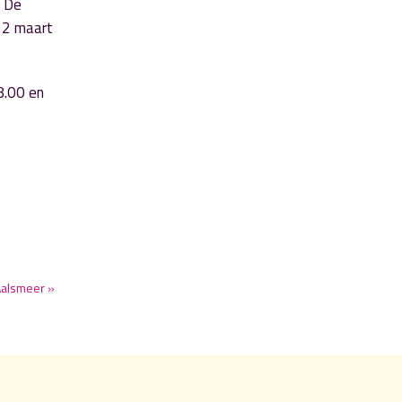
. De
 22 maart
8.00 en
Aalsmeer »