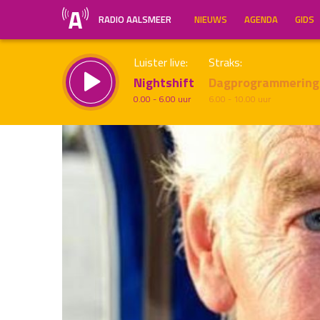
RADIO AALSMEER
NIEUWS
AGENDA
GIDS
Luister live:
Straks:
Nightshift
Dagprogrammering
0.00 - 6.00 uur
6.00 - 10.00 uur
Inklappen