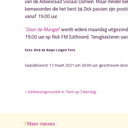
van de Adviesraad Sociaal Domein. Maar minder beken
kernwoorden die het best bij Dick passen zijn: posi
vanaf 19.00 uur.
‘
Door de Mangel
‘ wordt iedere maandag uitgezon
19.00 uur op Rick FM (Uithoorn). Terugluisteren v
Foto: Dick de Kuijer | eigen foto
Gepubliceerd: 17 maart 2021 om 20:00 uur, geschreven doo
« Verkiezingsmuziek in 'Sem op Zaterdag'
Meer nieuws