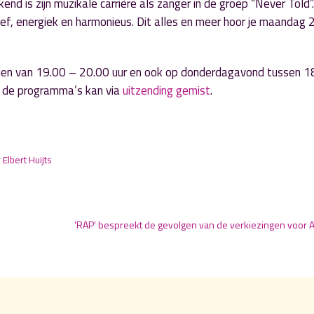
d is zijn muzikale carrière als zanger in de groep “Never Told”
tief, energiek en harmonieus. Dit alles en meer hoor je maandag
den van 19.00 – 20.00 uur en ook op donderdagavond tussen 1
an de programma’s kan via
uitzending gemist
.
r
Elbert Huijts
'RAP' bespreekt de gevolgen van de verkiezingen voor 