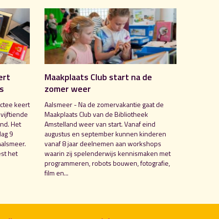
ert
Maakplaats Club start na de
is
zomer weer
ctee keert
Aalsmeer - Na de zomervakantie gaat de
 vijftiende
Maakplaats Club van de Bibliotheek
nd. Het
Amstelland weer van start. Vanaf eind
dag 9
augustus en september kunnen kinderen
Aalsmeer.
vanaf 8 jaar deelnemen aan workshops
st het
waarin zij spelenderwijs kennismaken met
programmeren, robots bouwen, fotografie,
film en...