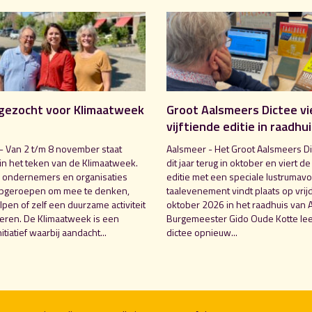
gezocht voor Klimaatweek
Groot Aalsmeers Dictee vi
vijftiende editie in raadhu
- Van 2 t/m 8 november staat
Aalsmeer - Het Groot Aalsmeers Di
in het teken van de Klimaatweek.
dit jaar terug in oktober en viert de
 ondernemers en organisaties
editie met een speciale lustrumavo
pgeroepen om mee te denken,
taalevenement vindt plaats op vrij
pen of zelf een duurzame activiteit
oktober 2026 in het raadhuis van 
seren. De Klimaatweek is een
Burgemeester Gido Oude Kotte lee
nitiatief waarbij aandacht...
dictee opnieuw...