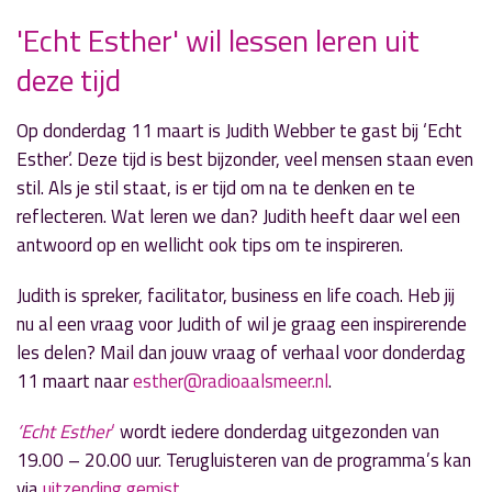
'Echt Esther' wil lessen leren uit
deze tijd
» Volgend nieuwsbericht
Tweede nacht van de avondklok met 'Vreemde
Talen Top 70'
Op donderdag 11 maart is Judith Webber te gast bij ‘Echt
8 maart 2021
Esther’. Deze tijd is best bijzonder, veel mensen staan even
stil. Als je stil staat, is er tijd om na te denken en te
« Vorig nieuwsbericht
reflecteren. Wat leren we dan? Judith heeft daar wel een
Raadsleden bespreken politiek nieuws in 'RAP'
antwoord op en wellicht ook tips om te inspireren.
1 maart 2021
Judith is spreker, facilitator, business en life coach. Heb jij
nu al een vraag voor Judith of wil je graag een inspirerende
les delen? Mail dan jouw vraag of verhaal voor donderdag
11 maart naar
esther@radioaalsmeer.nl
.
‘E
cht Esther
‘
wordt iedere donderdag uitgezonden van
19.00 – 20.00 uur. Terugluisteren van de programma’s kan
via
uitzending gemist
.