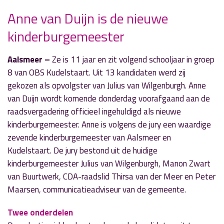
Anne van Duijn is de nieuwe
kinderburgemeester
» Volgend nieuwsbericht
Bouw Smartwoningen officieel gestart
Aalsmeer –
Ze is 11 jaar en zit volgend schooljaar in groep
1 juli 2021
8 van OBS Kudelstaart. Uit 13 kandidaten werd zij
gekozen als opvolgster van Julius van Wilgenburgh. Anne
« Vorig nieuwsbericht
van Duijn wordt komende donderdag voorafgaand aan de
Coronabesmettingen nemen wederom af
raadsvergadering officieel ingehuldigd als nieuwe
29 juni 2021
kinderburgemeester. Anne is volgens de jury een waardige
zevende kinderburgemeester van Aalsmeer en
Kudelstaart. De jury bestond uit de huidige
kinderburgemeester Julius van Wilgenburgh, Manon Zwart
van Buurtwerk, CDA-raadslid Thirsa van der Meer en Peter
Maarsen, communicatieadviseur van de gemeente.
Twee onderdelen