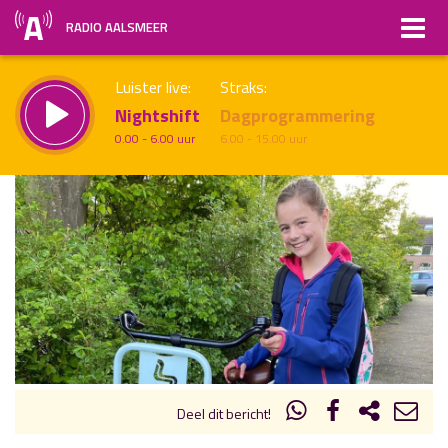
RADIO AALSMEER
Luister live:
Straks:
Nightshift
Dagprogrammering
0.00 - 6.00 uur
6.00 - 15.00 uur
uur 1 van x
Vorig uur
Volgend uur
Inklappen
Deel dit bericht!