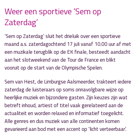
Weer een sportieve ‘Sem op
Zaterdag’
» Volgend nieuwsbericht
Nieuw programma: 'Lianne's Game Wereld'
‘Sem op Zaterdag’ sluit het drieluik over een sportieve
12 juli 2021
maand a.s. zaterdagochtend 17 juli vanaf 10.00 uur af met
een muzikale terugblik op de EK finale, besteedt aandacht
« Vorig nieuwsbericht
aan het slotweekend van de Tour de France en blikt
'That's Life' in teken van De Elementen
vooruit op de start van de Olympische Spelen.
12 juli 2021
Sem van Hest, de Limburgse Aalsmeerder, trakteert iedere
zaterdag de luisteraars op soms onnavolgbare wijze op
heerlijke muziek en bijzondere gasten. Zijn keuzes zijn wat
betreft inhoud, artiest of titel vaak gerelateerd aan de
actualiteit en worden relaxed en informatief toegelicht.
Alle genres en dus muziek van alle continenten komen
gevarieerd aan bod met een accent op ‘licht verteerbaar’.