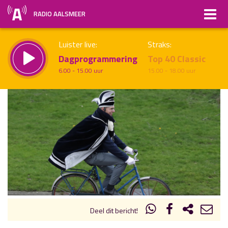
RADIO AALSMEER
Luister live:
Straks:
Dagprogrammering
Top 40 Classic
6.00 - 15.00 uur
15.00 - 18.00 uur
uur 1 van x
Vorig uur
Volgend uur
Inklappen
Deel dit bericht!