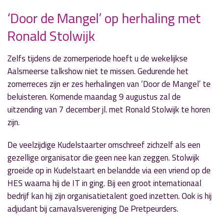
‘Door de Mangel’ op herhaling met
Ronald Stolwijk
» Volgend nieuwsbericht
De speeltuin voor iedereen bij 'Echt Esther'
10 augustus 2021
Zelfs tijdens de zomerperiode hoeft u de wekelijkse
Aalsmeerse talkshow niet te missen. Gedurende het
« Vorig nieuwsbericht
zomerreces zijn er zes herhalingen van ‘Door de Mangel’ te
Judith Webber leert je reflecteren in 'Echt
beluisteren. Komende maandag 9 augustus zal de
Esther'
uitzending van 7 december jl. met Ronald Stolwijk te horen
2 augustus 2021
zijn.
De veelzijdige Kudelstaarter omschreef zichzelf als een
gezellige organisator die geen nee kan zeggen. Stolwijk
groeide op in Kudelstaart en belandde via een vriend op de
HES waarna hij de IT in ging. Bij een groot internationaal
bedrijf kan hij zijn organisatietalent goed inzetten. Ook is hij
adjudant bij carnavalsvereniging De Pretpeurders.