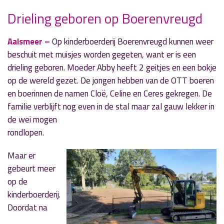
Drieling geboren op Boerenvreugd
Aalsmeer –
Op kinderboerderij Boerenvreugd kunnen weer
» Volgend nieuwsbericht
beschuit met muisjes worden gegeten, want er is een
72% van de Aalsmeerders volledig gevaccineerd
drieling geboren. Moeder Abby heeft 2 geitjes en een bokje
10 september 2021
op de wereld gezet. De jongen hebben van de OTT boeren
en boerinnen de namen Cloë, Celine en Ceres gekregen. De
« Vorig nieuwsbericht
familie verblijft nog even in de stal maar zal gauw lekker in
‘Hier met je kassabon’ in Aalsmeer Centrum
de wei mogen
10 september 2021
rondlopen.
Maar er
gebeurt meer
op de
kinderboerderij.
Doordat na