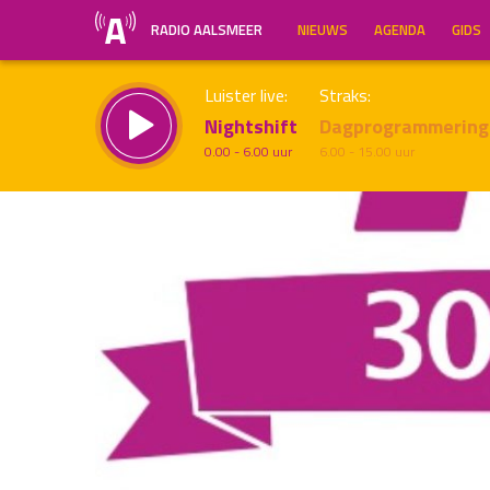
RADIO AALSMEER
NIEUWS
AGENDA
GIDS
Luister live:
Straks:
Nightshift
Dagprogrammering
0.00 - 6.00 uur
6.00 - 15.00 uur
Inklappen