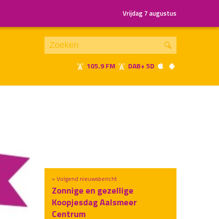
Vrijdag 7 augustus
105.9 FM
DAB+ 5D
Je luistert nu naar
uur 1 van x
«
Vorig uur
Volgend uur
»
» Volgend nieuwsbericht
Zonnige en gezellige
Koopjesdag Aalsmeer
Centrum