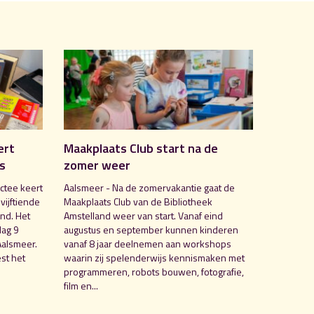
ert
Maakplaats Club start na de
is
zomer weer
ctee keert
Aalsmeer - Na de zomervakantie gaat de
 vijftiende
Maakplaats Club van de Bibliotheek
nd. Het
Amstelland weer van start. Vanaf eind
dag 9
augustus en september kunnen kinderen
Aalsmeer.
vanaf 8 jaar deelnemen aan workshops
st het
waarin zij spelenderwijs kennismaken met
programmeren, robots bouwen, fotografie,
film en...