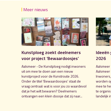
Meer nieuws
Kunstploeg zoekt deelnemers
Ideeën 
voor project ‘Bewaardoosjes’
2026
Aalsmeer - De Kunstploeg nodigt inwoners
Aalsmeer 
uit om mee te doen aan een nieuw
Aalsmeer 
kunstproject voor de Kunstroute 2026.
Inwoners,
Onder de titel ‘Bewaardoosjes' staat de
worden o
vraag centraal: wat is voor jou zo waardevol
mee te hel
dat je het wilt bewaren? Deelnemers
te organi
ontvangen een klein doosje dat zij naar...
landelijk i