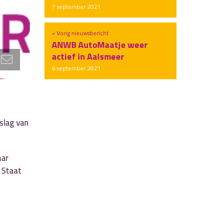
7 september 2021
« Vorig nieuwsbericht
ANWB AutoMaatje weer
actief in Aalsmeer
6 september 2021
slag van
aar
. Staat