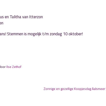
us en Talitha van Itterzon
en
ans! Stemmen is mogelijk t/m zondag 10 oktober!
 door
Ilse Zethof
Zonnige en gezellige Koopjesdag Aalsmeer