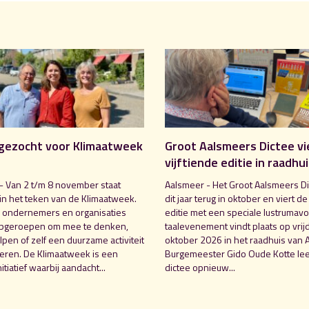
gezocht voor Klimaatweek
Groot Aalsmeers Dictee vi
vijftiende editie in raadhu
- Van 2 t/m 8 november staat
Aalsmeer - Het Groot Aalsmeers Di
in het teken van de Klimaatweek.
dit jaar terug in oktober en viert de
 ondernemers en organisaties
editie met een speciale lustrumavo
pgeroepen om mee te denken,
taalevenement vindt plaats op vrij
pen of zelf een duurzame activiteit
oktober 2026 in het raadhuis van 
seren. De Klimaatweek is een
Burgemeester Gido Oude Kotte lee
nitiatief waarbij aandacht...
dictee opnieuw...