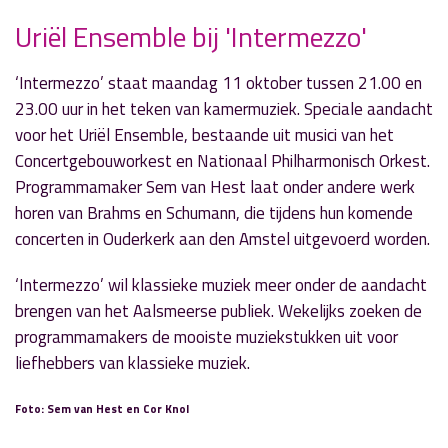
Uriël Ensemble bij 'Intermezzo'
‘Intermezzo’ staat maandag 11 oktober tussen 21.00 en
» Volgend nieuwsbericht
23.00 uur in het teken van kamermuziek. Speciale aandacht
‘Door de Mangel’ ontvangt Susanne Schockman
voor het Uriël Ensemble, bestaande uit musici van het
5 oktober 2021
Concertgebouworkest en Nationaal Philharmonisch Orkest.
Programmamaker Sem van Hest laat onder andere werk
« Vorig nieuwsbericht
horen van Brahms en Schumann, die tijdens hun komende
Aardbeienslof winnen bij 'Sem op Zaterdag'
concerten in Ouderkerk aan den Amstel uitgevoerd worden.
5 oktober 2021
‘Intermezzo’ wil klassieke muziek meer onder de aandacht
brengen van het Aalsmeerse publiek. Wekelijks zoeken de
programmamakers de mooiste muziekstukken uit voor
liefhebbers van klassieke muziek.
Foto: Sem van Hest en Cor Knol