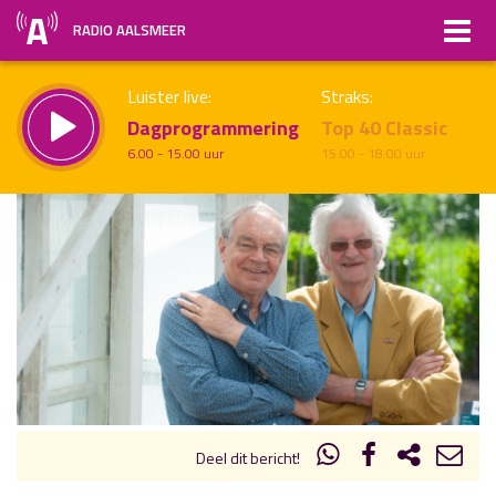
RADIO AALSMEER
Luister live:
Straks:
Dagprogrammering
Top 40 Classic
6.00 - 15.00 uur
15.00 - 18.00 uur
uur 1 van x
Vorig uur
Volgend uur
Inklappen
Deel dit bericht!