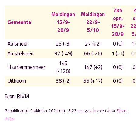
Zkh
Z
Meldingen
Meldingen
opn.
o
Gemeente
15/9-
22/9-
15/9-
22
28/9
5/10
28/9
5
Aalsmeer
25 (-3)
27 (+2)
0 (0)
1 
Amstelveen
92 (-49)
66 (-26)
1 (+1)
0 
145
Haarlemmermeer
147 (+2)
0 (0)
0
(-128)
Uithoorn
38 (-2)
55 (+17)
0 (0)
0
Bron: RIVM
Gepubliceerd: 5 oktober 2021 om 19:23 uur, geschreven door
Elbert
Huijts