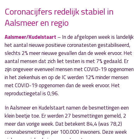
Coronacijfers redelijk stabiel in
Aalsmeer en regio
» Volgend nieuwsbericht
Ontspanning in de Week van de Mantelzorg
Aalsmeer/Kudelstaart
– In de afgelopen week is landelijk
6 oktober 2021
het aantal nieuwe positieve coronatesten gestabiliseerd,
slechts 2% meer nieuwe gevallen dan de week ervoor. Het
« Vorig nieuwsbericht
aantal mensen dat zich liet testen is met 7% gedaald. Er
'Radio Aalsmeer Politiek' zoekt versterking
zijn ongeveer evenveel mensen met COVID-19 opgenomen
5 oktober 2021
in het ziekenhuis en op de IC werden 12% minder mensen
met COVID-19 opgenomen dan de week ervoor. Het
reproductiegetal is 0,96.
In Aalsmeer en Kudelstaart namen de besmettingen een
klein beetje toe. Er werden 27 besmettingen gemeld, 2
meer dan vorige week. Dat betekent 84,4 (was 78,2)
coronabesmettingen per 100.000 inwoners. Deze week