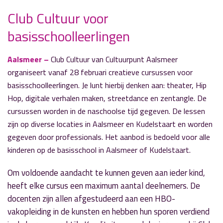
Club Cultuur voor
basisschoolleerlingen
» Volgend nieuwsbericht
Maatregelen rondom Burgemeester
Kasteleinweg
Aalsmeer –
Club Cultuur van Cultuurpunt Aalsmeer
18 februari 2022
organiseert vanaf 28 februari creatieve cursussen voor
basisschoolleerlingen. Je lunt hierbij denken aan: theater, Hip
« Vorig nieuwsbericht
Hop, digitale verhalen maken, streetdance en zentangle. De
AquaVitaal ontvangt ingezameld koffiegeld
cursussen worden in de naschoolse tijd gegeven. De lessen
17 februari 2022
zijn op diverse locaties in Aalsmeer en Kudelstaart en worden
gegeven door professionals. Het aanbod is bedoeld voor alle
kinderen op de basisschool in Aalsmeer of Kudelstaart.
Om voldoende aandacht te kunnen geven aan ieder kind,
heeft elke cursus een maximum aantal deelnemers. De
docenten zijn allen afgestudeerd aan een HBO-
vakopleiding in de kunsten en hebben hun sporen verdiend