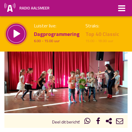
RADIO AALSMEER
Luister live:
Straks:
Dagprogrammering
Top 40 Classic
6.00 - 15.00 uur
15.00 - 18.00 uur
uur 1 van x
Vorig uur
Volgend uur
Inklappen
Deel dit bericht!