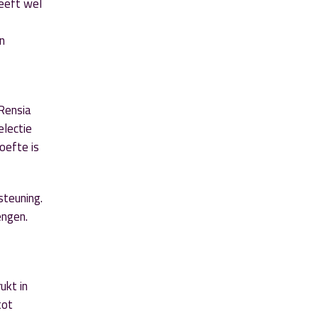
geeft wel
in
 Rensia
electie
oefte is
steuning.
engen.
ukt in
tot