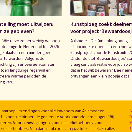
elling moet uitwijzen:
Kunstploeg zoekt deelne
jn ze gebleven?
voor project ‘Bewaardoosj
- Wie deze zomer weinig wespen
Aalsmeer - De Kunstploeg nodigt 
iet de enige. In Nederland lijkt 2026
uit om mee te doen aan een nieuw
e plaatsen een minder goed
kunstproject voor de Kunstroute 2
r te worden. Volgens de
Onder de titel ‘Bewaardoosjes' sta
chting zijn er overeenkomsten
vraag centraal: wat is voor jou zo 
 toen langdurige regenval en
dat je het wilt bewaren? Deelnem
xtreem warme perioden de
ontvangen een klein doosje dat zij 
ng van...
le omroep uitzendingen voor alle inwoners van Aalsmeer en
S
cht voor alle binnen de gemeente voorkomende stromingen. Wij
D
deren. Voor nieuwsgierigen, voor cultuurliefhebbers, voor
M
ekliefhebbers. Van dance tot rock, van jazz tot klassiek. En alles
1