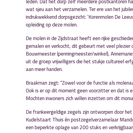
leden. Dat het dorp zelf meerdere postkantoren ha
wat sjeu aan het verzamelen. Ter ere van het jubi
indrukwekkend dorpsgezicht: ‘Korenmolen De Leeuw’. S
opleiding op deze molen.
De molen in de Zijdstraat heeft een rijke geschieden
gemalen en verkocht, dit gebeurt met veel plezier 
Bouwmeester (penningmeester/winkel), Annemarie B
uit de groep vrijwilligers die het stukje cultureel
aan meer handen.
Braakman zegt: “Zowel voor de functie als molenaa
Ook is er op dit moment geen voorzitter en dat is 
Mochten inwoners zich willen inzetten om dit monu
De frankeergeldige zegels zijn ontworpen door he
Kudelstaart Thuis én postzegelverzamelaar Mandy 
een beperkte oplage van 200 stuks en verkrijgbaar