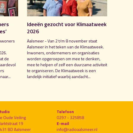
mers
Ideeën gezocht voor Klimaatweek
es’
2026
inwoners
Aalsmeer - Van 2 t/m 8 november staat
Aalsmeer in het teken van de Klimaatweek.
026.
Inwoners, ondernemers en organisaties
at de
worden opgeroepen om mee te denken,
waardevol
mee te helpen of zelf een duurzame activiteit
ers
te organiseren. De Klimaatweek is een
naar...
landelijk initiatief waarbij aandacht...
tudio
Telefoon
e Oude Veiling
0297 - 325858
arktstraat 19
E-mail
431 BD Aalsmeer
info@radioaalsmeer.nl