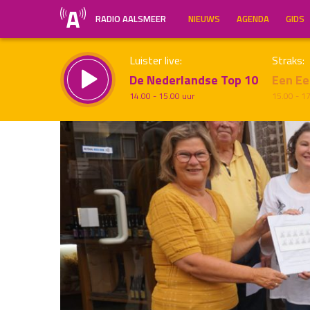
RADIO AALSMEER
NIEUWS
AGENDA
GIDS
Luister live:
Straks:
De Nederlandse Top 10
Een Ee
14.00 - 15.00 uur
15.00 - 1
Inklappen