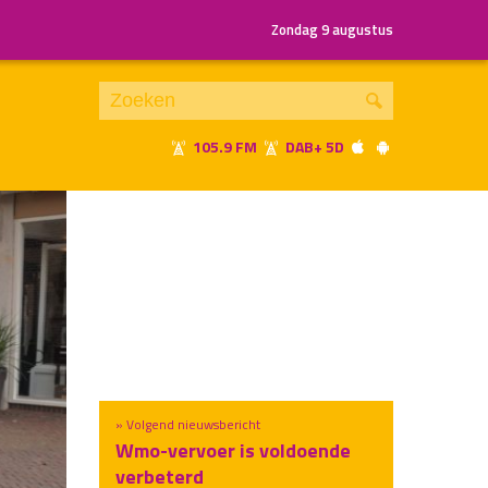
Zondag 9 augustus
105.9 FM
DAB+ 5D
Je luistert nu naar
uur 1 van x
«
Vorig uur
Volgend uur
»
» Volgend nieuwsbericht
Wmo-vervoer is voldoende
verbeterd