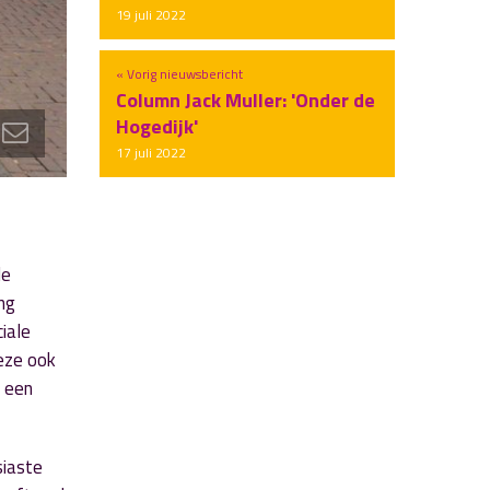
19 juli 2022
« Vorig nieuwsbericht
Column Jack Muller: 'Onder de
Hogedijk'
17 juli 2022
le
ing
iale
eze ook
n een
siaste