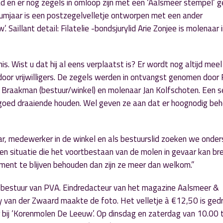
d en er nog zegels in omloop zijn met een ‘Aalsmeer stempel’ 
leumjaar is een postzegelvelletje ontworpen met een ander
aillant detail: Filatelie -bondsjurylid Arie Zonjee is molenaar 
is. Wist u dat hij al eens verplaatst is? Er wordt nog altijd meel
door vrijwilligers. De zegels werden in ontvangst genomen door
raakman (bestuur/winkel) en molenaar Jan Kolfschoten. Een s
 erfgoed draaiende houden. Wel geven ze aan dat er hoognodig beh
r, medewerker in de winkel en als bestuurslid zoeken we onder
een situatie die het voortbestaan van de molen in gevaar kan br
ment te blijven behouden dan zijn ze meer dan welkom.”
t bestuur van PVA. Eindredacteur van het magazine Aalsmeer &
van der Zwaard maakte de foto. Het velletje à €12,50 is gedr
 bij ‘Korenmolen De Leeuw’. Op dinsdag en zaterdag van 10.00 