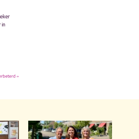
zeker
 in
erbeterd »