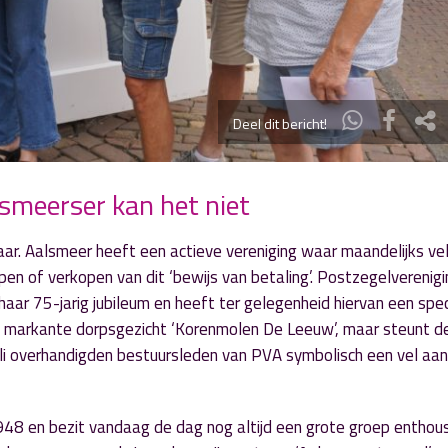
Deel dit bericht!
smeerser kan het niet
waar. Aalsmeer heeft een actieve vereniging waar maandelijks ve
open of verkopen van dit ‘bewijs van betaling’. Postzegelverenig
ar 75-jarig jubileum en heeft ter gelegenheid hiervan een spec
et markante dorpsgezicht ‘Korenmolen De Leeuw’, maar steunt d
li overhandigden bestuursleden van PVA symbolisch een vel aa
948 en bezit vandaag de dag nog altijd een grote groep enthou