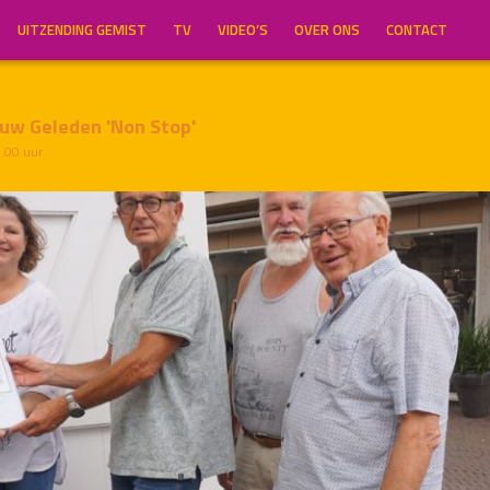
UITZENDING GEMIST
TV
VIDEO’S
OVER ONS
CONTACT
uw Geleden 'Non Stop'
7.00 uur