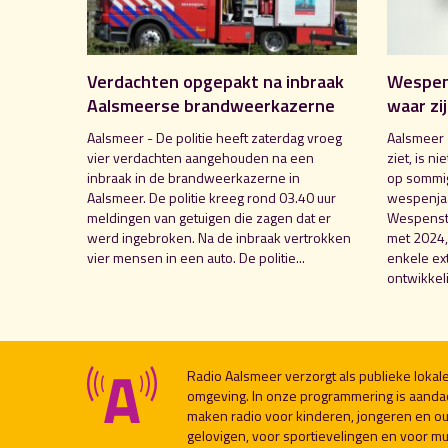
Verdachten opgepakt na inbraak
Wespent
Aalsmeerse brandweerkazerne
waar zi
Aalsmeer - De politie heeft zaterdag vroeg
Aalsmeer 
vier verdachten aangehouden na een
ziet, is n
inbraak in de brandweerkazerne in
op sommig
Aalsmeer. De politie kreeg rond 03.40 uur
wespenjaa
meldingen van getuigen die zagen dat er
Wespensti
werd ingebroken. Na de inbraak vertrokken
met 2024,
vier mensen in een auto. De politie...
enkele e
ontwikkeli
Radio Aalsmeer verzorgt als publieke loka
omgeving. In onze programmering is aanda
maken radio voor kinderen, jongeren en ou
gelovigen, voor sportievelingen en voor muzi