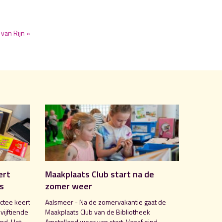
van Rijn »
ert
Maakplaats Club start na de
is
zomer weer
ctee keert
Aalsmeer - Na de zomervakantie gaat de
 vijftiende
Maakplaats Club van de Bibliotheek
nd. Het
Amstelland weer van start. Vanaf eind