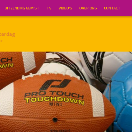
UITZENDING GEMIST
TV
VIDEO’S
OVER ONS
CONTACT
terdag
ur