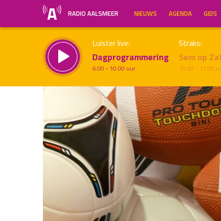
RADIO AALSMEER
NIEUWS
AGENDA
GIDS
Luister live:
Straks:
Dagprogrammering
Sem op Za
6.00 - 10.00 uur
10.00 - 12.00 u
Inklappen