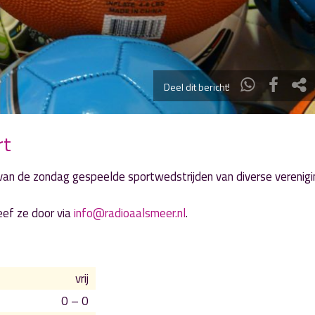
Deel dit bericht!
rt
n van de zondag gespeelde sportwedstrijden van diverse verenig
eef ze door via
info@radioaalsmeer.nl
.
vrij
0 – 0