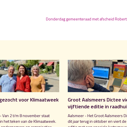
Donderdag gemeenteraad met afscheid Robert 
gezocht voor Klimaatweek
Groot Aalsmeers Dictee vi
vijftiende editie in raadhu
- Van 2 t/m 8 november staat
Aalsmeer - Het Groot Aalsmeers Di
in het teken van de Klimaatweek.
dit jaar terug in oktober en viert de
 ondernemers en organisaties
editie met een speciale lustrumavo