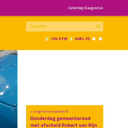
Zaterdag 8 augustus
105.9 FM
DAB+ 5D
Je luistert nu naar
uur 1 van x
«
Vorig uur
Volgend uur
»
» Volgend nieuwsbericht
Donderdag gemeenteraad
met afscheid Robert van Rijn