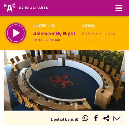
RADIO AALSMEER
Luister live:
Straks:
Aalsmeer By Night
Aalsmeer Easy
20.00 - 23.00 uur
23.00 - 0.00 uur
uur 1 van x
Vorig uur
Volgend uur
Inklappen
Deel dit bericht!