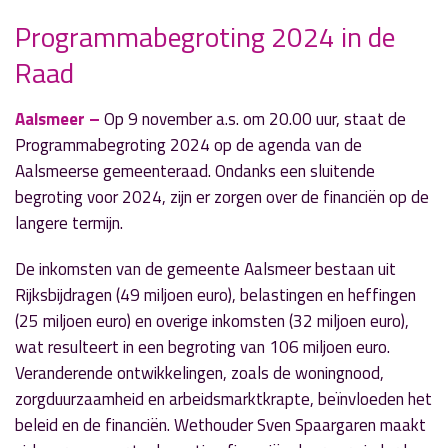
Programmabegroting 2024 in de
Raad
» Volgend nieuwsbericht
Klimaatburgemeester bezoek Vrouwencirkel
7 november 2023
Aalsmeer –
Op 9 november a.s. om 20.00 uur, staat de
Programmabegroting 2024 op de agenda van de
« Vorig nieuwsbericht
Aalsmeerse gemeenteraad. Ondanks een sluitende
Gemeente Aalsmeer tekent protest aan tegen
begroting voor 2024, zijn er zorgen over de financiën op de
natuurvergunning Schiphol
langere termijn.
6 november 2023
De inkomsten van de gemeente Aalsmeer bestaan uit
Rijksbijdragen (49 miljoen euro), belastingen en heffingen
(25 miljoen euro) en overige inkomsten (32 miljoen euro),
wat resulteert in een begroting van 106 miljoen euro.
Veranderende ontwikkelingen, zoals de woningnood,
zorgduurzaamheid en arbeidsmarktkrapte, beïnvloeden het
beleid en de financiën. Wethouder Sven Spaargaren maakt