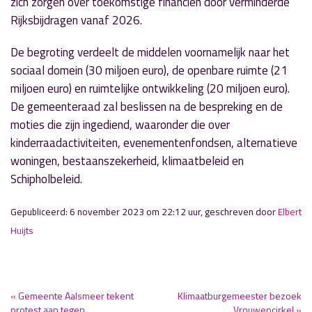
zich zorgen over toekomstige financiën door verminderde
Rijksbijdragen vanaf 2026.
De begroting verdeelt de middelen voornamelijk naar het
sociaal domein (30 miljoen euro), de openbare ruimte (21
miljoen euro) en ruimtelijke ontwikkeling (20 miljoen euro).
De gemeenteraad zal beslissen na de bespreking en de
moties die zijn ingediend, waaronder die over
kinderraadactiviteiten, evenementenfondsen, alternatieve
woningen, bestaanszekerheid, klimaatbeleid en
Schipholbeleid.
Gepubliceerd: 6 november 2023 om 22:12 uur, geschreven door
Elbert
Huijts
« Gemeente Aalsmeer tekent
Klimaatburgemeester bezoek
protest aan tegen
Vrouwencirkel »