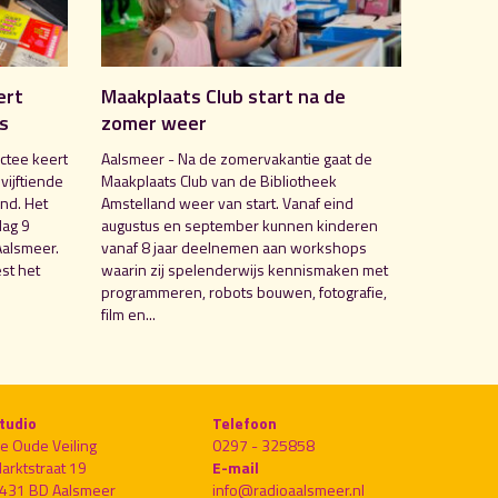
ert
Maakplaats Club start na de
is
zomer weer
ctee keert
Aalsmeer - Na de zomervakantie gaat de
 vijftiende
Maakplaats Club van de Bibliotheek
nd. Het
Amstelland weer van start. Vanaf eind
dag 9
augustus en september kunnen kinderen
Aalsmeer.
vanaf 8 jaar deelnemen aan workshops
st het
waarin zij spelenderwijs kennismaken met
programmeren, robots bouwen, fotografie,
film en...
tudio
Telefoon
e Oude Veiling
0297 - 325858
arktstraat 19
E-mail
431 BD Aalsmeer
info@radioaalsmeer.nl