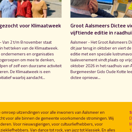
gezocht voor Klimaatweek
Groot Aalsmeers Dictee vi
vijftiende editie in raadhu
- Van 2 t/m 8 november staat
Aalsmeer - Het Groot Aalsmeers Di
in het teken van de Klimaatweek.
dit jaar terug in oktober en viert de
 ondernemers en organisaties
editie met een speciale lustrumavo
pgeroepen om mee te denken,
taalevenement vindt plaats op vrij
pen of zelf een duurzame activiteit
oktober 2026 in het raadhuis van 
seren. De Klimaatweek is een
Burgemeester Gido Oude Kotte lee
nitiatief waarbij aandacht...
dictee opnieuw...
le omroep uitzendingen voor alle inwoners van Aalsmeer en
S
cht voor alle binnen de gemeente voorkomende stromingen. Wij
D
deren. Voor nieuwsgierigen, voor cultuurliefhebbers, voor
M
ekliefhebbers. Van dance tot rock, van jazz tot klassiek. En alles
1