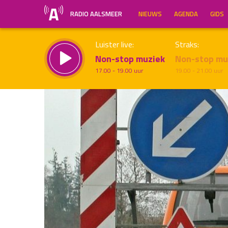
RADIO AALSMEER
NIEUWS
AGENDA
GIDS
Luister live:
Straks:
Non-stop muziek
Non-stop mu
17.00 - 19.00 uur
19.00 - 21.00 uur
Inklappen