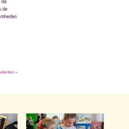
s de
s de
aamheden
tudenten »