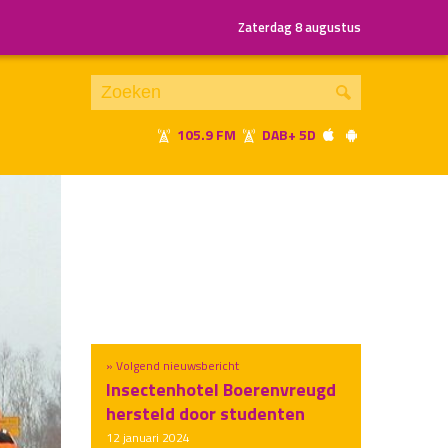
Zaterdag 8 augustus
105.9 FM
DAB+ 5D
Je luistert nu naar
uur 1 van x
«
Vorig uur
Volgend uur
»
» Volgend nieuwsbericht
Insectenhotel Boerenvreugd
hersteld door studenten
12 januari 2024