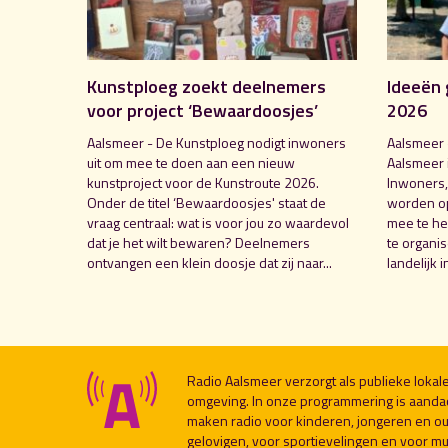
Kunstploeg zoekt deelnemers
Ideeën 
voor project ‘Bewaardoosjes’
2026
Aalsmeer - De Kunstploeg nodigt inwoners
Aalsmeer 
uit om mee te doen aan een nieuw
Aalsmeer 
kunstproject voor de Kunstroute 2026.
Inwoners,
Onder de titel ‘Bewaardoosjes' staat de
worden o
vraag centraal: wat is voor jou zo waardevol
mee te hel
dat je het wilt bewaren? Deelnemers
te organi
ontvangen een klein doosje dat zij naar...
landelijk i
Radio Aalsmeer verzorgt als publieke loka
omgeving. In onze programmering is aanda
maken radio voor kinderen, jongeren en ou
gelovigen, voor sportievelingen en voor muzi