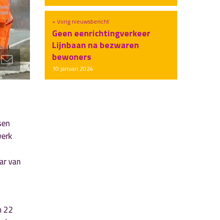
« Vorig nieuwsbericht
Geen eenrichtingverkeer
Lijnbaan na bezwaren
bewoners
10 januari 2024
sen
werk
ar van
n 22