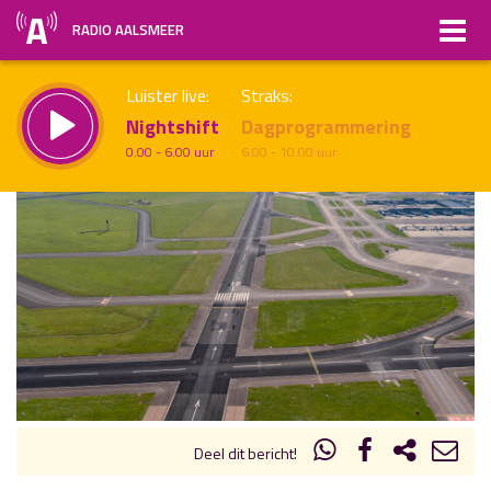
RADIO AALSMEER
Luister live:
Straks:
Nightshift
Dagprogrammering
0.00 - 6.00 uur
6.00 - 10.00 uur
uur 1 van x
Vorig uur
Volgend uur
Inklappen
Deel dit bericht!