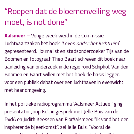
“Roepen dat de bloemenveiling weg
moet, is not done”
» Volgend nieuwsbericht
Midzomernachtzwemmen in het Oosterbad
Aalsmeer –
Vorige week werd in de Commissie
19 juni 2024
Luchtvaartzaken het boek
‘Leven onder het luchtruim
’
gepresenteerd. Journalist en stadsonderzoeker Tijs van de
« Vorig nieuwsbericht
Boomen en fotograaf Theo Baart schreven dit boek naar
Drie scenario’s voor nieuwbouw zwembad
aanleiding van onderzoek in de regio rond Schiphol. Van den
19 juni 2024
Boomen en Baart willen met het boek de basis leggen
voor een publiek debat over een luchthaven in evenwicht
met haar omgeving.
In het politieke radioprogramma ‘Aalsmeer Actueel’ ging
presentator Joop Kok in gesprek met Jelle Buis van de
PvdA en Judith Keessen van FlorAalsmeer. “Ik vond het een
inspirerende bijeenkomst”, zei Jelle Buis. “Vooral de