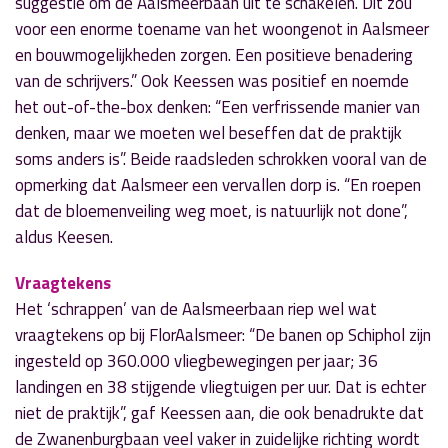
suggestie om de Aalsmeerbaan uit te schakelen. Dit zou
voor een enorme toename van het woongenot in Aalsmeer
en bouwmogelijkheden zorgen. Een positieve benadering
van de schrijvers.” Ook Keessen was positief en noemde
het out-of-the-box denken: “Een verfrissende manier van
denken, maar we moeten wel beseffen dat de praktijk
soms anders is”. Beide raadsleden schrokken vooral van de
opmerking dat Aalsmeer een vervallen dorp is. “En roepen
dat de bloemenveiling weg moet, is natuurlijk not done”,
aldus Keesen.
Vraagtekens
Het ‘schrappen’ van de Aalsmeerbaan riep wel wat
vraagtekens op bij FlorAalsmeer: “De banen op Schiphol zijn
ingesteld op 360.000 vliegbewegingen per jaar; 36
landingen en 38 stijgende vliegtuigen per uur. Dat is echter
niet de praktijk”, gaf Keessen aan, die ook benadrukte dat
de Zwanenburgbaan veel vaker in zuidelijke richting wordt