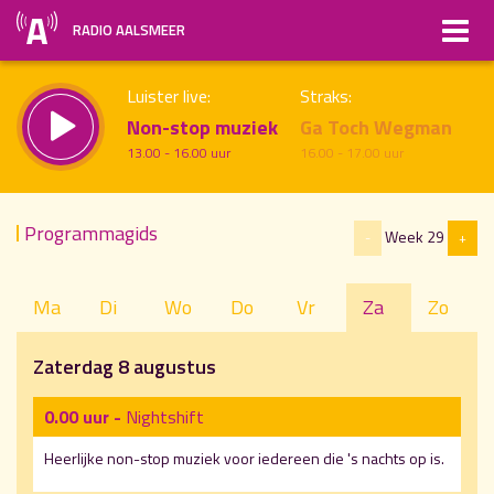
RADIO AALSMEER
Luister live:
Straks:
Non-stop muziek
Ga Toch Wegman
13.00 - 16.00 uur
16.00 - 17.00 uur
Programmagids
Week 29
-
+
uur 1 van x
Vorig uur
Volgend uur
Ma
Di
Wo
Do
Vr
Za
Zo
Inklappen
Zaterdag 8 augustus
0.00 uur -
Nightshift
Heerlijke non-stop muziek voor iedereen die 's nachts op is.